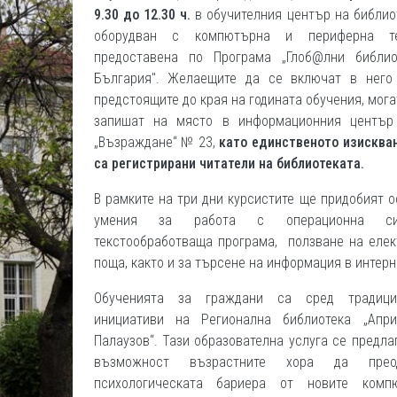
9.30 до 12.30 ч.
в обучителния център на библио
оборудван с компютърна и периферна те
предоставена по Програма „Глоб@лни библио
България". Желаещите да се включат в него
предстоящите до края на годината обучения, мога
запишат на място в информационния център
„Възраждане“ № 23,
като единственото изискван
са регистрирани читатели на библиотеката.
В рамките на три дни курсистите ще придобият 
умения за работа с операционна сис
текстообработваща програма, ползване на елек
поща, както и за търсене на информация в интерн
Обученията за граждани са сред традици
инициативи на Регионална библиотека „Апр
Палаузов“. Тази образователна услуга се предла
възможност възрастните хора да преод
психологическата бариера от новите комп