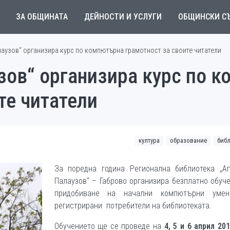
ЗА ОБЩИНАТА
ДЕЙНОСТИ И УСЛУГИ
ОБЩИНСКИ С
аузов“ организира курс по компютърна грамотност за своите читатели
зов“ организира курс по 
те читатели
култура
образование
биб
За поредна година Регионална библиотека „Ап
Палаузов“ – Габрово организира безплатно обуч
придобиване на начални компютърни уме
регистрирани потребители на библиотеката.
Обучението ще се проведе на
4,
5 и
6 април 201