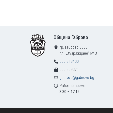
Footer
Община Габрово
гр. Габрово 5300
пл. „Възраждане“ № 3
066 818400
066 809371
gabrovo@gabrovo.bg
Работно време
8:30 – 17:15