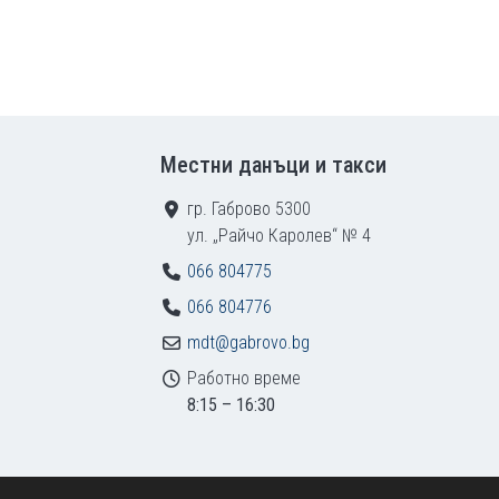
Местни данъци и такси
гр. Габрово 5300
ул. „Райчо Каролев“ № 4
066 804775
066 804776
mdt@gabrovo.bg
Работно време
8:15 – 16:30