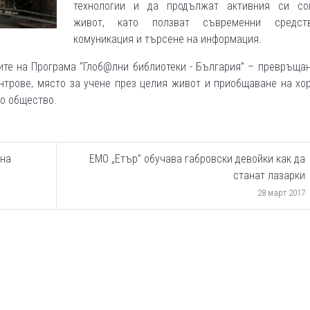
технологии и да продължат активния си со
живот, като ползват съвременни средст
комуникация и търсене на информация.
ите на Програма “Глоб@лни библиотеки - България” – превръща
трове, място за учене през целия живот и приобщаване на хо
о общество.
 на
ЕМО „Етър” обучава габровски девойки как да
станат лазарки
28 март 2017