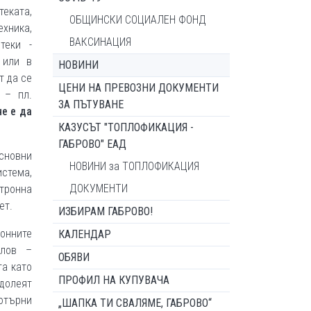
теката,
ОБЩИНСКИ СОЦИАЛЕН ФОНД
хника,
ВАКСИНАЦИЯ
теки -
 или в
НОВИНИ
т да се
ЦЕНИ НА ПРЕВОЗНИ ДОКУМЕНТИ
 – пл.
ЗА ПЪТУВАНЕ
е е да
КАЗУСЪТ "ТОПЛОФИКАЦИЯ -
ГАБРОВО" ЕАД
основни
НОВИНИ за ТОПЛОФИКАЦИЯ
тема,
ДОКУМЕНТИ
тронна
ет.
ИЗБИРАМ ГАБРОВО!
онните
КАЛЕНДАР
илов –
ОБЯВИ
га като
ПРОФИЛ НА КУПУВАЧА
олеят
ютърни
„ШАПКА ТИ СВАЛЯМЕ, ГАБРОВО“