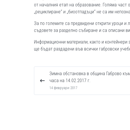
от началния етап на образование. Голяма част о
„рециклиране“ и „биоотпадъци“ не са им непозна
За по големите са предвидени открити уроци и 
съдовете за разделно събиране и са описани в
Информационни материали, както и контейнери з
ще бъдат раздадени във всички габровски учеб
Зимна обстановка в община Габрово към
часа на 14.02.2017 г.
14 февруари 2017