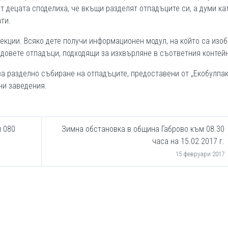
т децата споделиха, че вкъщи разделят отпадъците си, а думи ка
ти.
лекции. Всяко дете получи информационен модул, на който са изо
идовете отпадъци, подходящи за изхвърляне в съответния контей
а разделно събиране на отпадъците, предоставени от „Екобулпак
ни заведения.
 080
Зимна обстановка в община Габрово към 08.30
часа на 15.02.2017 г.
15 февруари 2017