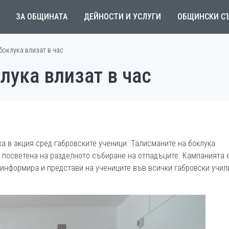
ЗА ОБЩИНАТА
ДЕЙНОСТИ И УСЛУГИ
ОБЩИНСКИ С
боклука влизат в час
лука влизат в час
а в акция сред габровските ученици. Талисманите на боклука
 посветена на разделното събиране на отпадъците. Кампанията 
а информира и представи на учениците във всички габровски учи