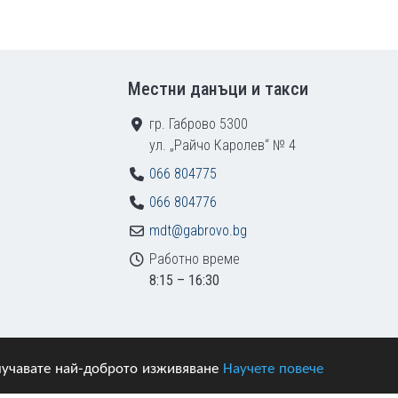
Местни данъци и такси
гр. Габрово 5300
ул. „Райчо Каролев“ № 4
066 804775
066 804776
mdt@gabrovo.bg
Работно време
8:15 – 16:30
получавате най-доброто изживяване
Научете повече
азени.