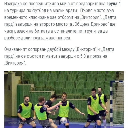
Изиграха се последните два мача от предварителна
група 1
на турнира по футбол на малки врати. Първо място във
временното класиране зае отборът на „Виктория“, „Делта
гард“ завърши на второто място, а „Община Дряново“ ще
чака развоя на битката в останалите пет групи, за да
разбере дали продължава напред.
Очакваният оспорван двубой между „Виктория“ и „Делта
гард“ не се състоя и мачът завърши с 5:0 в полза на
„Виктория“.