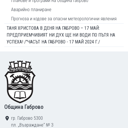
Планове и програми на Община Габрово
Аварийно планиране
Прогноза и кодове за опасни метеорологични явления
ТАНЯ ХРИСТОВА В ДЕНЯ НА ГАБРОВО – 17 МАЙ:
ПРЕДПРИЕМЧИВИЯТ НИ ДУХ ЩЕ НИ ВОДИ ПО ПЪТЯ НА
УСПЕХА! /"ЧАСЪТ НА ГАБРОВО - 17 МАЙ 2024 Г./
Footer
Община Габрово
гр. Габрово 5300
пл. „Възраждане“ № 3