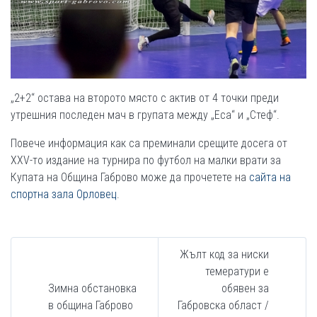
„2+2“ остава на второто място с актив от 4 точки преди
утрешния последен мач в групата между „Еса“ и „Стеф“.
Повече информация как са преминали срещите досега от
ХХV-то издание на турнира по футбол на малки врати за
Купата на Община Габрово може да прочетете на
сайта на
спортна зала Орловец
.
Жълт код за ниски
темератури е
Зимна обстановка
обявен за
в община Габрово
Габровска област /