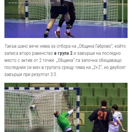
Такъв шанс вече няма за отбора на „Община Габрово“, който
записа второ равенство
в група 2
и завърши на последно
място с актив от 2 точки. „Община“-та започна обещаващо
последния си мач в групата срещу тима на „2+2“, но двубоят
завърши при резултат 3:3.