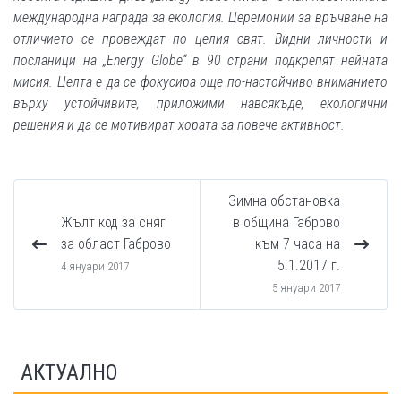
международна награда за екология. Церемонии за връчване на
отличието се провеждат по целия свят. Видни личности и
посланици на „Energy Globe“ в 90 страни подкрепят нейната
мисия. Целта е да се фокусира още по-настойчиво вниманието
върху устойчивите, приложими навсякъде, екологични
решения и да се мотивират хората за повече активност.
Зимна обстановка
Жълт код за сняг
в община Габрово
за област Габрово
към 7 часа на
5.1.2017 г.
4 януари 2017
5 януари 2017
АКТУАЛНО