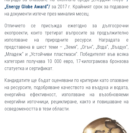
„Energy Globe Award“/
за 2017 г. Крайният срок за подаване
на документи изтече през миналия месец.
Отличието се присъжда ежегодно за дългосрочни
екопроекти, които третират въпросите за продължително
използване на природните ресурси. Наградата е
представена в шест теми – „Земя“, „Огън“, „Вода“, „Въздух“,
„Младеж“ и „Устойчиви пластмаси“. Победителят във всяка
категория получава 10 000 евро, 17-килограмова бронзова
статуетка и сертификат.
Кандидатите ще бъдат оценявани по критерии като опазване
на ресурсите, подобряване качеството на въздуха и водата,
енергийна ефективност, използване на възобновяеми
енергийни източници, рециклиране, както и повишаване на
осведомеността в тези области.