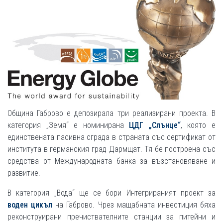
Община Габрово е депозирала три реализирани проекта. В
категория „Земя“ е номинирана
ЦДГ „Слънце“
, която е
единствената пасивна сграда в страната със сертификат от
института в германския град Дармщат. Тя бе построена със
средства от Международната банка за възстановяване и
развитие.
В категория „Вода“ ще се бори Интегрираният проект за
воден цикъл
на Габрово. Чрез мащабната инвестиция бяха
реконструирани пречиствателните станции за питейни и