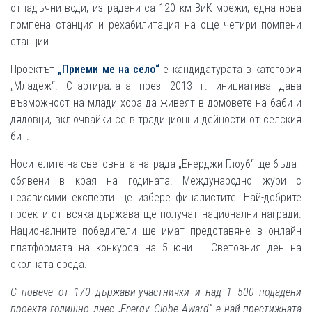
отпадъчни води, изградени са 120 км ВиК мрежи, една нова
помпена станция и рехабилитация на още четири помпени
станции.
Проектът
„Приеми ме на село“
е кандидатурата в категория
„Младеж“. Стартиралата през 2013 г. инициатива дава
възможност на млади хора да живеят в домовете на баби и
дядовци, включвайки се в традиционни дейности от селския
бит.
Носителите на световната награда „Енерджи Глоуб“ ще бъдат
обявени в края на годината. Международно жури с
независими експерти ще избере финалистите. Най-добрите
проекти от всяка държава ще получат национални награди.
Националните победители ще имат представяне в онлайн
платформата на конкурса на 5 юни – Световния ден на
околната среда.
С повече от 170 държави-участнички и над 1 500 подадени
проекта годишно днес „Energy Globe Award“ е най-престижната