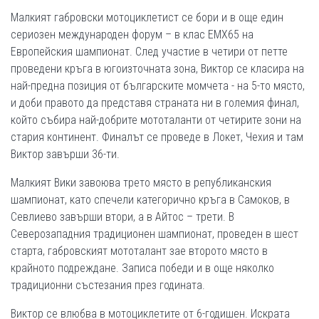
Малкият габровски мотоциклетист се бори и в още един
сериозен международен форум – в клас ЕМХ65 на
Европейския шампионат. След участие в четири от петте
проведени кръга в югоизточната зона, Виктор се класира на
най-предна позиция от българските момчета - на 5-то място,
и доби правото да представя страната ни в големия финал,
който събира най-добрите мототаланти от четирите зони на
стария континент. Финалът се проведе в Локет, Чехия и там
Виктор завърши 36-ти.
Малкият Вики завоюва трето място в републиканския
шампионат, като спечели категорично кръга в Самоков, в
Севлиево завърши втори, а в Айтос – трети. В
Северозападния традиционен шампионат, проведен в шест
старта, габровският мототалант зае второто място в
крайното подреждане. Записа победи и в още няколко
традиционни състезания през годината.
Виктор се влюбва в мотоциклетите от 6-годишен. Искрата