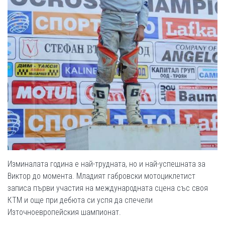
Изминалата година е най-трудната, но и най-успешната за
Виктор до момента. Младият габровски мотоциклетист
записа първи участия на международната сцена със своя
КТМ и още при дебюта си успя да спечели
Източноевропейския шампионат.