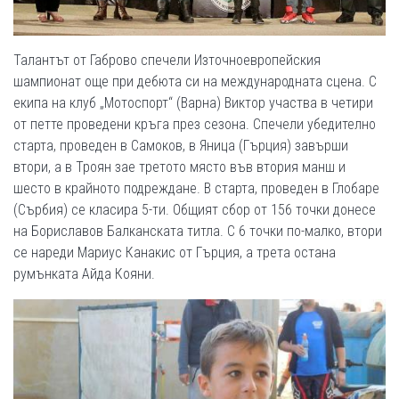
Талантът от Габрово спечели Източноевропейския
шампионат още при дебюта си на международната сцена. С
екипа на клуб „Мотоспорт“ (Варна) Виктор участва в четири
от петте проведени кръга през сезона. Спечели убедително
старта, проведен в Самоков, в Яница (Гърция) завърши
втори, а в Троян зае третото място във втория манш и
шесто в крайното подреждане. В старта, проведен в Глобаре
(Сърбия) се класира 5-ти. Общият сбор от 156 точки донесе
на Бориславов Балканската титла. С 6 точки по-малко, втори
се нареди Мариус Канакис от Гърция, а трета остана
румънката Айда Кояни.