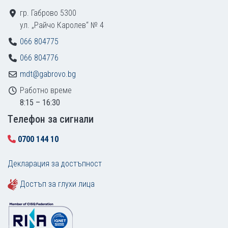
гр. Габрово 5300
ул. „Райчо Каролев“ № 4
066 804775
066 804776
mdt@gabrovo.bg
Работно време
8:15 – 16:30
Tелефон за сигнали
0700 144 10
Декларация за достъпност
Достъп за глухи лица