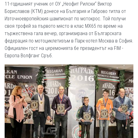
11-годишният ученик от ОУ „Неофит Рилски“ Виктор
Бориславов (КТМ) донесе на България и Габрово титла от
Източноевропейския шампионат по мотокрос. Той получи
своя трофей за първото място в клас МХ65 по време на
тържествена гала вечер, организирана от Българската
федерация по мотоциклетизъм в Парк-хотел Москва в София.
Официален гост на церемонията бе президентът на FIM -
Европа Волфганг Сръб.