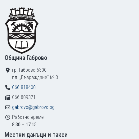
Footer
Община Габрово
гр. Габрово 5300
пл. „Възраждане“ № 3
066 818400
066 809371
gabrovo@gabrovo.bg
Работно време
8:30 – 17:15
Местни данъци и такси