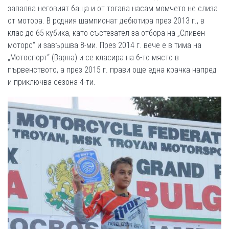
запалва неговият баща и от тогава насам момчето не слиза
от мотора. В родния шампионат дебютира през 2013 г., в
клас до 65 кубика, като състезател за отбора на „Сливен
моторс“ и завършва 8-ми. През 2014 г. вече е в тима на
„Мотоспорт“ (Варна) и се класира на 6-то място в
първенството, а през 2015 г. прави още една крачка напред
и приключва сезона 4-ти.