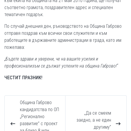
към екипа на Общината на 21 май 2010 година, ще получат
съответно грамота, поздравителен адрес и специален
тематичен подарък.
По случай днешния ден, ръководството на Община Габрово
отправя поздрав към всички свои служители и към
работещите в държавните администрации в града, като им
пожелава:
„Бъдете здрави и уверени, че на вашите усилия и
професионализъм се дължат успехите на община Габрово!”
ЧЕСТИТ ПРАЗНИК!
Община Габрово
кандидатства по ОП
„Да се смеем
„Регионално
заедно, а не един
развитие” с проект
другиму”
за близо 8 млн.