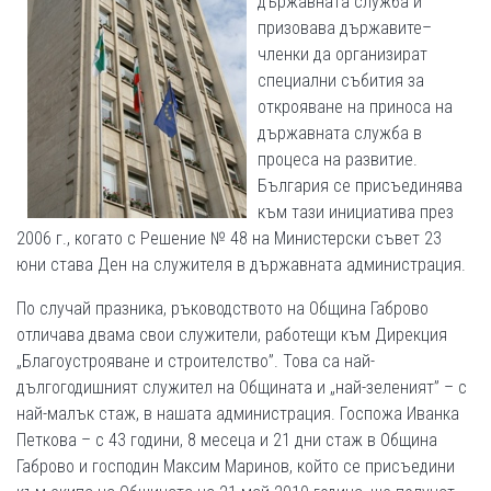
държавната служба и
призовава държавите–
членки да организират
специални събития за
открояване на приноса на
държавната служба в
процеса на развитие.
България се присъединява
към тази инициатива през
2006 г., когато с Решение № 48 на Министерски съвет 23
юни става Ден на служителя в държавната администрация.
По случай празника, ръководството на Община Габрово
отличава двама свои служители, работещи към Дирекция
„Благоустрояване и строителство”. Това са най-
дългогодишният служител на Общината и „най-зеленият” – с
най-малък стаж, в нашата администрация. Госпожа Иванка
Петкова – с 43 години, 8 месеца и 21 дни стаж в Община
Габрово и господин Максим Маринов, който се присъедини