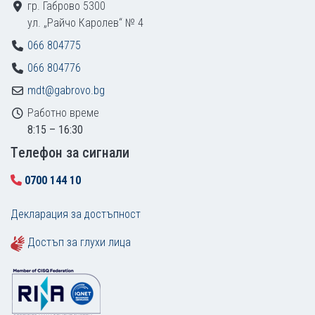
гр. Габрово 5300
ул. „Райчо Каролев“ № 4
066 804775
066 804776
mdt@gabrovo.bg
Работно време
8:15 – 16:30
Tелефон за сигнали
0700 144 10
Декларация за достъпност
Достъп за глухи лица