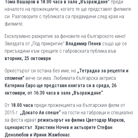
Тома Вашаров в 18.00 часа в зала „Възраждане“
преди
началото на прожекциите, когато те ще представят филмите
си. Разговорите с публиката са предвидени след края на
филмите.
Ексклузивно разкритие за феновете на българското кино!
Звездата от „Под прикритие“
Владимир Пенев
също ще се
присъедини към срещите с габровската публика във
вторник,
25 октомври
.
Оркестърът си остана без име, но
„Тетрадка за рецепти и
спомени”
вече си има. Любимата българска актриса
Катерина Евро ще представи книгата си в сряда, 26
октомври, от 16.30 часа в зала „Възраждане“
.
От
18.00 часа
преди прожекцията на българския филм от
2015 г.
„Докато Ая спеше“
на гости на габровци и специално
за феста идват
режисьорът на филма Цветодар Марков,
сценаристът Християн Ночев и актьорите Стефан
Денолюбов и Ирини Жамбонас
.