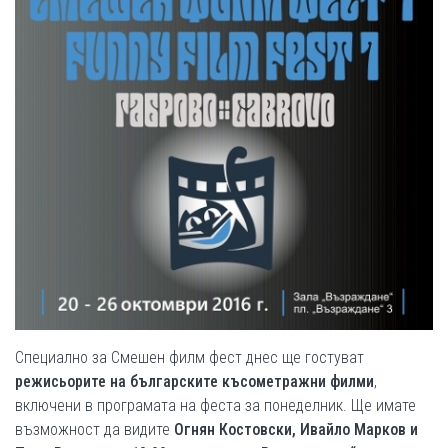
Специално за Смешен филм фест днес ще гостуват
режисьорите на българските късометражни филми
,
включени в програмата на феста за понеделник. Ще имате
възможност да видите
Огнян Костовски, Ивайло Марков и