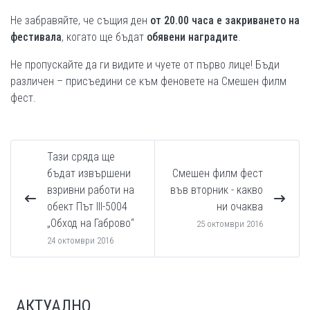
Не забравяйте, че същия ден
от 20.00 часа е закриването на
фестивала
, когато ще бъдат
обявени наградите
.
Не пропускайте да ги видите и чуете от първо лице! Бъди
различен – присъедини се към феновете на Смешен филм
фест.
Тази сряда ще
бъдат извършени
Смешен филм фест
взривни работи на
във вторник - какво
обект Път III-5004
ни очаква
„Обход на Габрово“
25 октомври 2016
24 октомври 2016
АКТУАЛНО