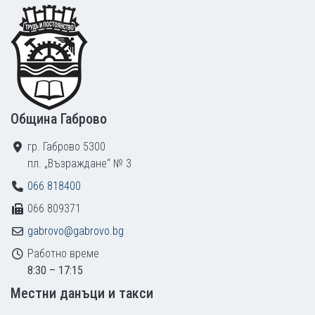
Footer
Община Габрово
гр. Габрово 5300
пл. „Възраждане“ № 3
066 818400
066 809371
gabrovo@gabrovo.bg
Работно време
8:30 – 17:15
Местни данъци и такси