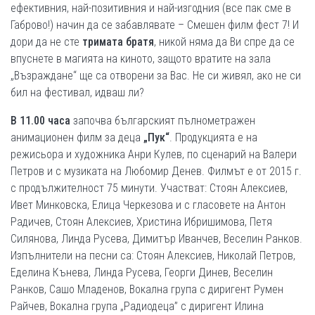
ефективния, най-позитивния и най-изгодния (все пак сме в
Габрово!) начин да се забавлявате – Смешен филм фест 7! И
дори да не сте
тримата братя
, никой няма да Ви спре да се
впуснете в магията на киното, защото вратите на зала
„Възраждане“ ще са отворени за Вас. Не си живял, ако не си
бил на фестивал, идваш ли?
В 11.00 часа
започва българският пълнометражен
анимационен филм за деца
„
Пук
“
. Продукцията е на
режисьора и художника Анри Кулев, по сценарий на Валери
Петров и с музиката на Любомир Денев. Филмът е от 2015 г.
с продължителност 75 минути. Участват: Стоян Алексиев,
Ивет Минковска, Елица Черкезова и с гласовете на Антон
Радичев, Стоян Алексиев, Христина Ибришимова, Петя
Силянова, Линда Русева, Димитър Иванчев, Веселин Ранков.
Изпълнители на песни са: Стоян Алексиев, Николай Петров,
Еделина Кънева, Линда Русева, Георги Динев, Веселин
Ранков, Сашо Младенов, Вокална група с диригент Румен
Райчев, Вокална група „Радиодеца” с диригент Илина