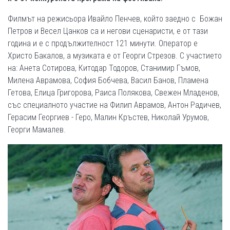
Филмът на режисьора Ивайло Пенчев, който заедно с Божан
Петров и Весел Цанков са и негови сценаристи, е от тази
година и е с продължителност 121 минути. Оператор е
Христо Бакалов, а музиката е от Георги Стрезов. С участието
на: Анета Сотирова, Китодар Тодоров, Станимир Гъмов,
Милена Аврамова, София Бобчева, Васил Банов, Пламена
Гетова, Елица Григорова, Раиса Полякова, Свежен Младенов,
със специалното участие на Филип Аврамов, Антон Радичев,
Герасим Георгиев - Геро, Малин Кръстев, Николай Урумов,
Георги Мамалев.