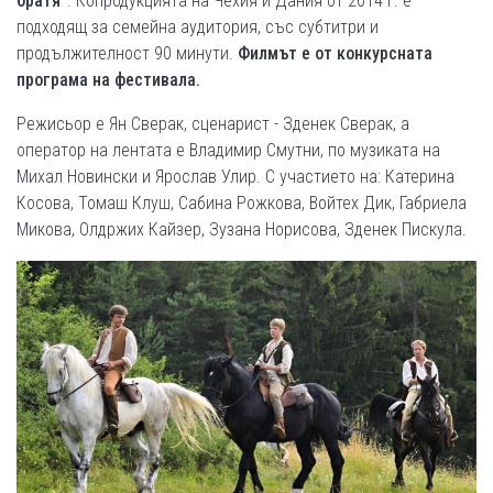
братя
“
. Копродукцията на Чехия и Дания от 2014 г. е
подходящ за семейна аудитория, със субтитри и
продължителност 90 минути.
Филмът е от конкурсната
програма на фестивала.
Режисьор е Ян Сверак, сценарист - Зденек Сверак, а
оператор на лентата е Владимир Смутни, по музиката на
Михал Новински и Ярослав Улир. С участието на: Катерина
Косова, Томаш Клуш, Сабина Рожкова, Войтех Дик, Габриела
Микова, Олдржих Кайзер, Зузана Норисова, Зденек Пискула.