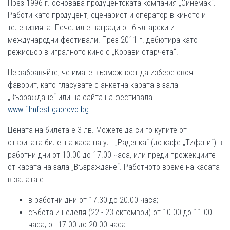
През 1996 г. основава продуцентската компания „Синемак“.
Работи като продуцент, сценарист и оператор в киното и
телевизията. Печелил е награди от български и
международни фестивали. През 2011 г. дебютира като
режисьор в игралното кино с „Корави старчета“.
Не забравяйте, че имате възможност да избере своя
фаворит, като гласувате с анкетна карата в зала
„Възраждане“ или на сайта на фестивала
www.filmfest.gabrovo.bg
Цената на билета е 3 лв. Можете да си го купите от
откритата билетна каса на ул. „Радецка“ (до кафе „Тифани“) в
работни дни от 10.00 до 17.00 часа, или преди прожекциите -
от касата на зала „Възраждане“. Работното време на касата
в залата е:
в работни дни от 17.30 до 20.00 часа;
събота и неделя (22 - 23 октомври) от 10.00 до 11.00
часа; от 17.00 до 20.00 часа.