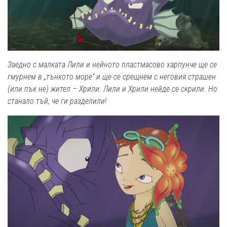
Заедно с малката Лили и нейното пластмасово харпунче ще се
гмурнем в „тънкото море“ и ще се срещнем с неговия страшен
(или пък не) жител – Хрили. Лили и Хрили нейде се скрили. Но
станало тъй, че ги разделили!