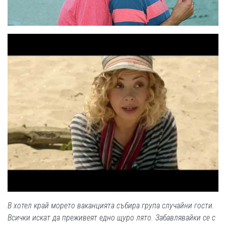
В хотел край морето ваканцията събира група случайни гости.
Всички искат да преживеят едно щуро лято. Забавлявайки се с