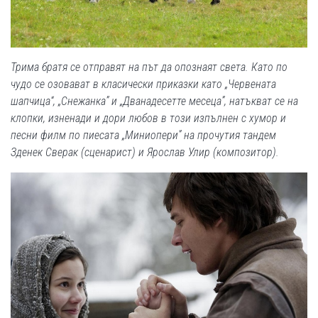
Трима братя се отправят на път да опознаят света. Като по
чудо се озовават в класически приказки като
„Червената
шапчица
“,
„Снежанка” и
„Дванадесетте месеца”, натъкват се на
клопки, изненади и дори любов в този изпълнен с хумор и
песни филм по пиесата
„Миниопери”
на прочутия тандем
Зденек Сверак (сценарист) и Ярослав Улир (композитор).