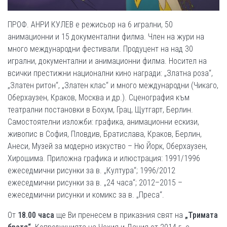
ПРОФ. AНРИ КУЛЕВ е режисьор на 6 игрални, 50
анимационни и 15 документални филма. Член на жури на
много международни фестивали. Продуцент на над 30
игрални, документални и анимационни филма. Носител на
всички престижни национални кино награди: „Златна роза“,
„Златен ритон“, „Златен клас“ и много международни (Чикаго,
Оберхаузен, Краков, Москва и др.). Сценография към
театрални постановки в Бохум, Грац, Щутгарт, Берлин.
Самостоятелни изложби: графика, анимационни ескизи,
живопис в София, Пловдив, Братислава, Краков, Берлин,
Анеси, Музей за модерно изкуство – Ню Йорк, Оберхаузен,
Хирошима. Приложна графика и илюстрация: 1991/1996
ежеседмични рисунки за в. „Култура“; 1996/2012
ежеседмични рисунки за в. „24 часа“; 2012–2015 –
ежеседмични рисунки и комикс за в. „Преса“.
От
18.00 часа
ще Ви пренесем в приказния свят на
„
Тримата