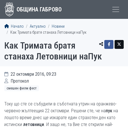
ОБЩИНА ГАБРОВО
Начало
Актуално
Новини
Как Тримата братя станаха Летовници наПук
Как Тримата братя
станаха Летовници наПук
22 октомври 2016, 09:23
Протокол
смешен филм фест
Току що сте се събудили в съботната утрин на оранжево-
червено-жълтеещия 22 октомври. Решени сте, че на
пук
на
лошото време днес ще изкарате един страхотен ден като
истински
летовници
. И защо не, та Вие сте открили най-