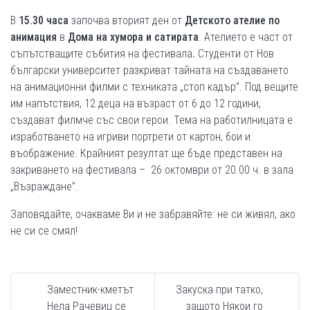
В
15.30 часа
започва вторият ден от
Детско
то ателие по
анимация
в
Дома на хумора и сатирата
. Ателието е част от
съпътстващите събития на фестивала
.
Студенти от Нов
български университет разкриват тайната на създаването
на анимационни филми с техниката „стоп кадър”. Под вещите
им напътствия, 12 деца на възраст от 6 до 12 години,
създават филмче със свои герои. Тема на работилницата е
изработването на игриви портрети от картон, бои и
въображение. Крайният резултат ще бъде представен на
закриването на фестивала – 26 октомври от 20.00 ч. в зала
„Възраждане”.
Заповядайте, очакваме Ви и не забравяйте: не си живял, ако
не си се смял!
Заместник-кметът
Закуска при татко,
Нела Рачевиц се
защото Някои го