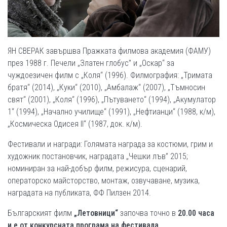
ЯН СВЕРАК завършва Пражката филмова академия (ФАМУ)
през 1988 г. Печели „Златен глобус” и „Оскар“ за
чуждоезичен филм с „Коля“ (1996). Филмография: „Тримата
братя“ (2014), „Куки“ (2010), „Амбалаж“ (2007), „Тъмносин
свят“ (2001), „Коля“ (1996), „Пътуването“ (1994), „Акумулатор
1“ (1994), „Начално училище“ (1991), „Нефтианци“ (1988, к/м),
„Космическа Одисея II“ (1987, док. к/м).
Фестивали и награди: Голямата награда за костюми, грим и
художник постановчик, наградата „Чешки лъв” 2015;
номиниран за най-добър филм, режисура, сценарий,
операторско майсторство, монтаж, озвучаване, музика,
наградата на публиката, ФФ Пилзен 2014.
Българският филм
„
Летовници
“
започва точно в
20.00 часа
и е от конкурсната програма на фестивала.