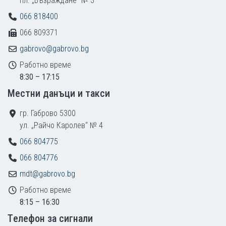
пл. „Възраждане“ № 3
066 818400
066 809371
gabrovo@gabrovo.bg
Работно време
8:30 – 17:15
Местни данъци и такси
гр. Габрово 5300
ул. „Райчо Каролев“ № 4
066 804775
066 804776
mdt@gabrovo.bg
Работно време
8:15 – 16:30
Tелефон за сигнали