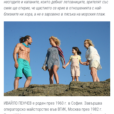
несгодите и капаните, които дебнат летовниците, зрителят със
смях ще открие, че щастието се крие в отношенията с най-
близките ни хора, а не е заровено в пясъка на морския плаж.
ИВАЙЛО ПЕНЧЕВ е роден през 1960 г. в София. Завършва
операторско майсторство във ВГИК, Москва през 1982 г.