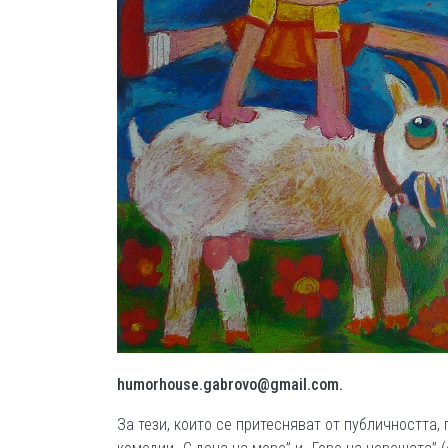
humorhouse.gabrovo@gmail.com.
За тези, които се притесняват от публичността