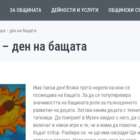
ЗА ОБЩИНАТА
ДЕЙНОСТИ И УСЛУГИ
ОБЩИНСКИ С
ора – ден на бащата
 – ден на бащата
Има такъв ден! Всяка трета неделя на юни се
посвещава на бащата. За да се популяризира
значимостта на бащината роля за пълноценното
развитие на децата. Затова каним децата с техни
татковци. Да поиграят в Музея заедно с него, да 
включат в някои игри и те, че и мама да помогне.
бъдат отбор. Разбира се, че ще има награди! Ще 