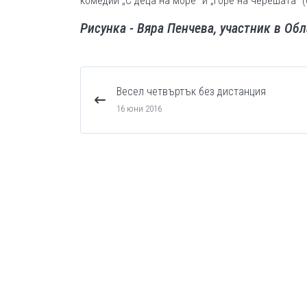
комедии „С деца на море” и „Горе на черешата” (о
Рисунка - Вяра Пенчева, участник в Об
Весел четвъртък без дистанция
16 юни 2016