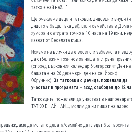
отличени таткови. Нали всяко дете иска да каже: 
татко е най-най..."
Ще очакваме деца и татковци, дядовци и внуци (и
дядото е баща, така де!), цели семейства в Дома 
хумора и сатирата точно в 10 часа на 19 юни, нед
казват от Веселата къща.
Искаме на всички да е весело и забавно, а и зад
да отбележим този нов за нашата страна празник
(според църковния календар българският Ден на
бащата е на 26 декември, ден на св. Йосиф
Обручник).
За татковци с дечица, пожелали да
участват в програмата – вход свободен до 12 ча
Татковците, пожелали да участват в надпреварат
ТАТКО Е НАЙ-НАЙ..., молим да ни пишат на адрес:
, предвиждаме да могат с децата/семейно да гледат българските