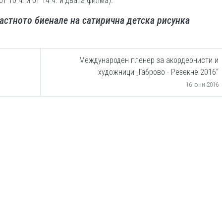
т 10 ч. и от 14 ч. и двата филма).
ластното биенале на сатирична детска рисунка
Международен пленер за акордеонисти и
художници „Габрово - Резекне 2016“
16 юни 2016