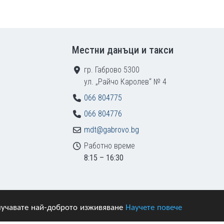
Местни данъци и такси
гр. Габрово 5300
ул. „Райчо Каролев“ № 4
066 804775
066 804776
mdt@gabrovo.bg
Работно време
8:15 – 16:30
получавате най-доброто изживяване
Научете повече
азени.