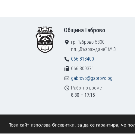
Footer
Община Габрово
гр. Габрово 5300
пл. „Възраждане“ № 3
066 818400
066 809371
gabrovo@gabrovo.bg
Работно време
8:30 – 17:15
Този сайт използва бисквитки, за да се гарантира, че 
© 2009–2026 Община Габрово. Всички права зап