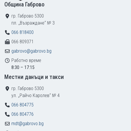
Община Габрово
гр. Габрово 5300
пл. „Възраждане“ № 3
066 818400
066 809371
gabrovo@gabrovo.bg
Работно време
8:30 – 17:15
Местни данъци и такси
гр. Габрово 5300
ул. „Райчо Каролев“ № 4
066 804775
066 804776
mdt@gabrovo.bg