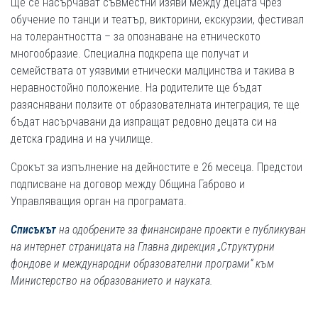
Ще се насърчават съвместни изяви между децата чрез
обучение по танци и театър, викторини, екскурзии, фестивал
на толерантността – за опознаване на етническото
многообразие. Специална подкрепа ще получат и
семействата от уязвими етнически малцинства и такива в
неравностойно положение. На родителите ще бъдат
разяснявани ползите от образователната интеграция, те ще
бъдат насърчавани да изпращат редовно децата си на
детска градина и на училище.
Срокът за изпълнение на дейностите е 26 месеца. Предстои
подписване на договор между Община Габрово и
Управляващия орган на програмата.
Списъкът
на одобрените за финансиране проекти е публикуван
на интернет страницата на Главна дирекция „Структурни
фондове и международни образователни програми“ към
Министерство на образованието и науката.