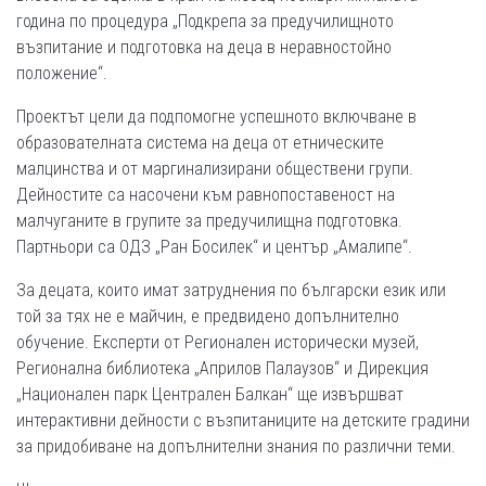
година по процедура „Подкрепа за предучилищното
възпитание и подготовка на деца в неравностойно
положение“.
Проектът цели да подпомогне успешното включване в
образователната система на деца от етническите
малцинства и от маргинализирани обществени групи.
Дейностите са насочени към равнопоставеност на
малчуганите в групите за предучилищна подготовка.
Партньори са ОДЗ „Ран Босилек“ и център „Амалипе“.
За децата, които имат затруднения по български език или
той за тях не е майчин, е предвидено допълнително
обучение. Експерти от Регионален исторически музей,
Регионална библиотека „Априлов Палаузов“ и Дирекция
„Национален парк Централен Балкан“ ще извършват
интерактивни дейности с възпитаниците на детските градини
за придобиване на допълнителни знания по различни теми.