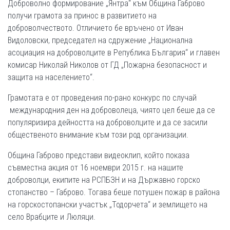
Доброволно формирование „Янтра“ към Община Габрово
получи грамота за принос в развитието на
доброволчеството. Отличието бе връчено от Иван
Видоловски, председател на сдружение „Национална
асоциация на доброволците в Република България“ и главен
комисар Николай Николов от ГД „Пожарна безопасност и
защита на населението“.
Грамотата е от проведения по-рано конкурс по случай
международния ден на доброволеца, чиято цел беше да се
популяризира дейността на доброволците и да се засили
общественото внимание към този род организации.
Община Габрово представи видеоклип, който показа
съвместна акция от 16 ноември 2015 г. на нашите
доброволци, екипите на РСПБЗН и на Държавно горско
стопанство – Габрово. Тогава беше потушен пожар в района
на горскостопански участък „Тодорчета“ и землището на
село Врабците и Люляци.