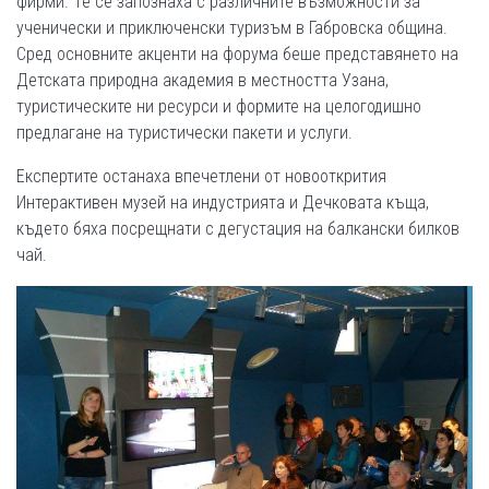
фирми. Те се запознаха с различните възможности за
ученически и приключенски туризъм в Габровска община.
Сред основните акценти на форума беше представянето на
Детската природна академия в местността Узана,
туристическите ни ресурси и формите на целогодишно
предлагане на туристически пакети и услуги.
Експертите останаха впечетлени от новооткрития
Интерактивен музей на индустрията и Дечковата къща,
където бяха посрещнати с дегустация на балкански билков
чай.