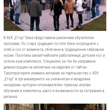
В АЕК „Етър“ бяха представени различнии обучителни
програми. По стара традиция гостите бяха посрещнати с
хляб и сол от момичета, облечени в традиционни габровски
носии. Посетиха занаятчийските работилници, детския кът и
хотела към комплекса. Специално за тях бе направена
демонстрация на изплитане на изделия от гайтан.
Туроператорите изявиха желание за партньорство с АЕК
„Етър“ в организирането на ученически и младежки
екскурзии, културно-опознавателен туризъм, игрови
обучения в комплекса, както и възможности за пътувания в
региона.