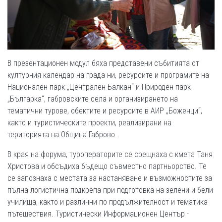
В презентационен модул бяха представени събитията от
културния календар на града ни, ресурсите и програмите на
Национален парк „Централен Балкан“ и Природен парк
„Българка“, габровските села и организирането на
тематични турове, обектите и ресурсите в АИР „Боженци“,
както и туристическите проекти, реализирани на
територията на Община Габрово.
В края на форума, туроператорите се срещнаха с кмета Таня
Христова и обсъдиха бъдещо съвместно партньорство. Те
се запознаха с местата за настаняване и възможностите за
пълна логистична подкрепа при подготовка на зелени и бели
училища, както и различни по продължителност и тематика
пътешествия. Туристически Информационен Център -