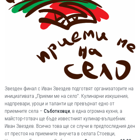
Звезден финал с Иван Звездев подготвят организаторите на
инициативата „Приеми ме на село”. Кулинарни изкушения,
надпревари, уроци и таланти ще превърнат едно от
приемните села –
Съботковци
, в една огромна кухня, а
майстор-готвач ще бъде известният кулинар-вълшебник
Иван Звездев. Всичко това ще се случи в предпоследния ден
от престоя на приемните внучета в селата Стоевци,