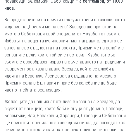
Новаковци, Беломъжи, Съботковци –
3 септември, от 10.00
часа.
За представители на всички села-участници в тазгодишното
издание на „Приеми ме на село” Звездев ще приготви на
място в Съботковци свой специалитет – курбан от сьомга.
Изборът на рецепта кулинарният маг направи след като се
запозна със същността на проекта „Приеми ме на село” и с
основните цели, които той си е поставил. Курбанът със
сьомга е своеобразен израз на съчетаването на традиции и
съвременност, каза в аванс Звездев, който се влюби в
идеята на Вероника Йосифова за създаване на мрежа от
Приемни села в България и прие без колебание да бъде
част от нейната реализация.
Желаещите да надникнат отблизо в казана на Звездев, да
вкусят от баниците, които баби и внуци от Донино, Поповци,
Беломъжи, Зая, Новаковци, Харачери, Стоевци и Съботковци
ще приготвят специално за звездния финал, да погледат как
се меси тесто и да узнаят как се пекат вкусни пърленки, са