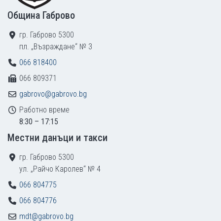
Община Габрово
гр. Габрово 5300
пл. „Възраждане“ № 3
066 818400
066 809371
gabrovo@gabrovo.bg
Работно време
8:30 – 17:15
Местни данъци и такси
гр. Габрово 5300
ул. „Райчо Каролев“ № 4
066 804775
066 804776
mdt@gabrovo.bg