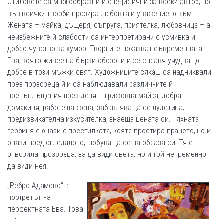
Стиловете са многообразни и специфични за всеки автор, но
във всички творби прозира любовта и уважението към
Жената – майка, дъщеря, съпруга, приятелка, любовница – а
неизбежните й слабости са интерпретирани с усмивка и
добро чувство за хумор. Творците показват съвременната
Ева, която живее на бързи обороти и се справя учудващо
добре в този мъжки свят. Художниците сякаш са надниквали
през прозореца й и са наблюдавали различните й
превъплъщения през деня – грижовна майка, добра
домакиня, работеща жена, забавляваща се лудетина,
предизвикателна изкусителка, знаеща цената си. Тяхната
героиня е онази с престилката, която простира прането, но и
онази пред огледалото, любуваща се на образа си. Тя е
отворила прозореца, за да види света, но и той непременно
да види нея.
„Ребро Адамово“ е
портретът на
перфектната Ева. Това