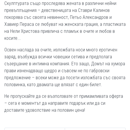
Скулптурата също проследява жената в различни нейни
превъплъщения – девственицата на Ставри Калинов
покорява със своята невинност, Петьо Александров и
Хавиер Пераса се любуват на женската грация, а пластиката
на Нели Христова привлича с пламък в очите и любов в
косите...
Освен наслада за очите, изложбата носи много еротичен
заряд, възбужда всички човешки сетива и предполага
съзерцание в интимна компания. Ето защо, Домът на хумора
прави изненадващо щедро и съвсем не по габровски
предложение – всеки може да посети изложбата със своята
половинка, като двамата ще влязат с един билет.
Не пропускайте да се възползвате от примамливата оферта
– сега е моментът да направите подарък или да си
доставите удоволствие на половин цена!