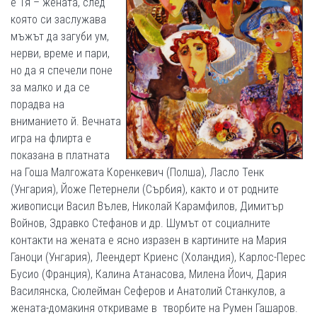
е Тя – жената, след
която си заслужава
мъжът да загуби ум,
нерви, време и пари,
но да я спечели поне
за малко и да се
порадва на
вниманието й. Вечната
игра на флирта е
показана в платната
на Гоша Малгожата Коренкевич (Полша), Ласло Тенк
(Унгария), Йоже Петернели (Сърбия), както и от родните
живописци Васил Вълев, Николай Карамфилов, Димитър
Войнов, Здравко Стефанов и др. Шумът от социалните
контакти на жената е ясно изразен в картините на Мария
Ганоци (Унгария), Леендерт Криенс (Холандия), Карлос-Перес
Бусио (Франция), Калина Атанасова, Милена Йоич, Дария
Василянска, Сюлейман Сеферов и Анатолий Станкулов, а
жената-домакиня откриваме в творбите на Румен Гашаров.