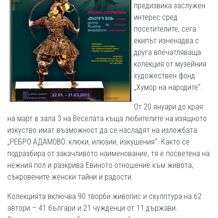
предизвика заслужен
интерес сред
посетителите, сега
екипът изненадва с
друга впечатляваща
колекция от музейния
художествен фонд
„Хумор на народите“.
От 20 януари до края
на март в зала 3 на Веселата къща любителите на изящното
изкуство имат възможност да се насладят на изложбата
„РЕБРО АДАМОВО: клюки, илюзии, изкушения“. Както се
подразбира от закачливото наименование, тя е посветена на
нежния пол и разкрива Eвиното отношение към живота,
съкровените женски тайни и радости.
Колекцията включва 90 творби живопис и скулптура на 62
автори – 41 българи и 21 чужденци от 11 държави.