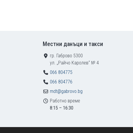
Местни данъци и такси
гр. Габрово 5300
ул. „Райчо Каролев“ № 4
066 804775
066 804776
mdt@gabrovo.bg
Работно време
8:15 – 16:30