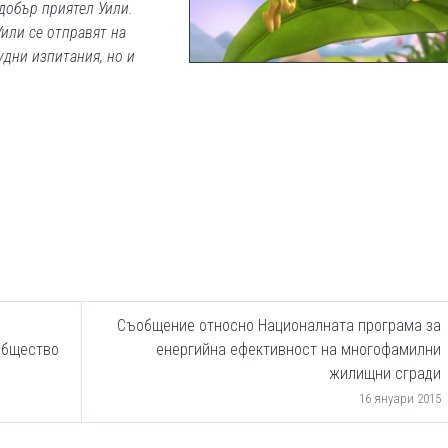
-добър приятел Уили.
Уили се отправят на
удни изпитания, но и
Съобщение относно Националната програма за
общество
енергийна ефективност на многофамилни
жилищни сгради
16 януари 2015