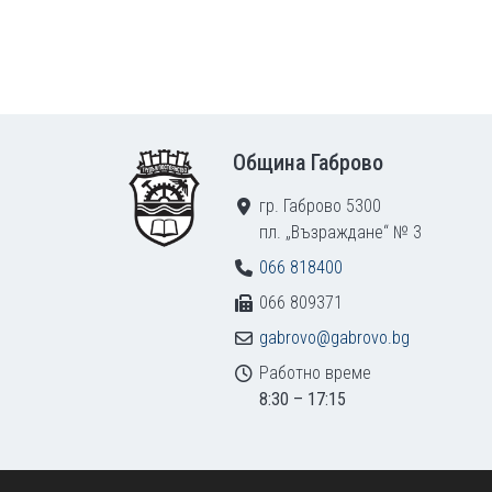
Footer
Община Габрово
гр. Габрово 5300
пл. „Възраждане“ № 3
066 818400
066 809371
gabrovo@gabrovo.bg
Работно време
8:30 – 17:15