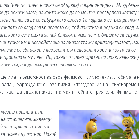
очва (или по-точно всичко се обърква) с един инцидент. Млад банке
е до всички блага, за които може да се мечтае, претърпява катастр
езсъзнание, за да се събуди като своето 18-годишно аз. Без да пом
училото се след завършването си, той пристига в родния си град, з
ата, които сега смята за най-близки, а именно – с бившите си съуче
с ентусиазъм и несвойствена за възрастта му приповдигнатост, на
умление се сблъсква с навъсените и недоволни хора, в които са се
и приятелите му днес. Подтикнат от преоткрития си приключенски д
чки тях, а и да намери себе си някъде по пътя.
ели ще имат възможност за свое филмово приключение. Любимата 
 зала „Възраждане” с нова визия. Благодарение на най-съвреме
успяват да вдъхнат живот на Мая и нейните приятели. Филмът е
писва в правилата на
е на стършелите, живеещи
бива откраднато, вината
 за техен съучастник. Никой