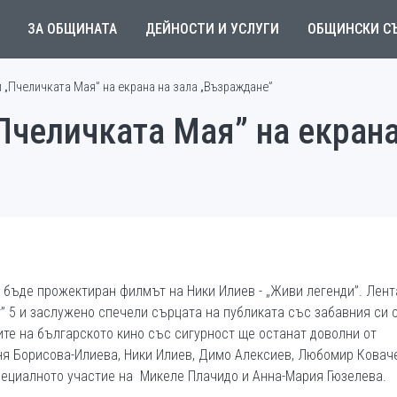
ЗА ОБЩИНАТА
ДЕЙНОСТИ И УСЛУГИ
ОБЩИНСКИ С
и „Пчеличката Мая” на екрана на зала „Възраждане”
Пчеличката Мая” на екрана
ще бъде прожектиран филмът на Ники Илиев - „Живи легенди”. Лент
” 5 и заслужено спечели сърцата на публиката със забавния си 
те на българското кино със сигурност ще останат доволни от
я Борисова-Илиева, Ники Илиев, Димо Алексиев, Любомир Коваче
специалното участие на Микеле Плачидо и Анна-Мария Гюзелева.