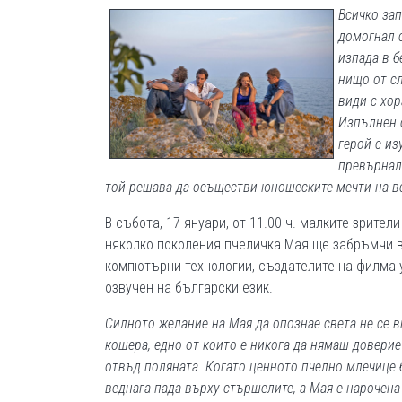
Всичко зап
домогнал с
изпада в б
нищо от сл
види с хор
Изпълнен 
герой с из
превърнал
той решава да осъществи юношеските мечти на вси
В събота, 17 януари, от 11.00 ч. малките зрит
няколко поколения пчеличка Мая ще забръмчи в
компютърни технологии, създателите на филма 
озвучен на български език.
Силното желание на Мая да опознае света не се в
кошера, едно от които е никога да нямаш довери
отвъд поляната. Когато ценното пчелно млечице 
веднага пада върху стършелите, а Мая е нарочена