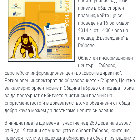
своите усилия зад този
призив в общ спортен
празник, който ще се
проведе на 16 октомври
2014 г. от 14:00 часа на
площад „Възраждане“ в
Габрово.
Областен информационен
център – Габрово,
Европейски информационен център „Европа директно“,
Регионален инспекторат по образованието - Габрово, Център
за кариерно ориентиране и Община Габрово си подават ръка,
за да превърнат събитието в истински празник на
спортсменството и в доказателство, че обединени от обща
добра кауза можем да постигаме целите си заедно.
В инициативата ще вземат участие над 250 деца на възраст
от 9 до 19 години от училищата в област Габрово, които ще
премерят сили в: пешеходна обиколка на обекти, изградени с