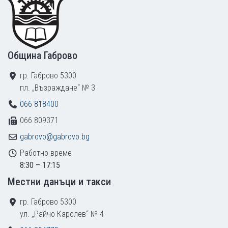
Община Габрово
гр. Габрово 5300
пл. „Възраждане“ № 3
066 818400
066 809371
gabrovo@gabrovo.bg
Работно време
8:30 – 17:15
Местни данъци и такси
гр. Габрово 5300
ул. „Райчо Каролев“ № 4