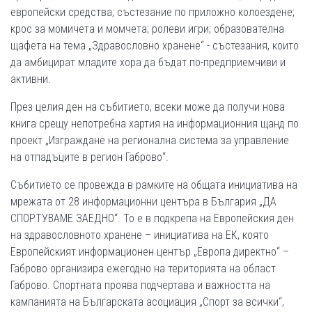
европейски средства; състезание по приложно колоездене;
крос за момичета и момчета; ролеви игри; образователна
щафета на тема „Здравословно хранене“ - състезания, които
да амбицират младите хора да бъдат по-предприемчиви и
активни.
През целия ден на събитието, всеки може да получи нова
книга срещу непотребна хартия на информационния щанд по
проект „Изграждане на регионална система за управление
на отпадъците в регион Габрово“.
Събитието се провежда в рамките на общата инициатива на
мрежата от 28 информационни центъра в България „ДА
СПОРТУВАМЕ ЗАЕДНО“. То е в подкрепа на Европейския ден
на здравословното хранене – инициатива на ЕК, която
Европейският информационен център „Европа директно“ –
Габрово организира ежегодно на територията на област
Габрово. Спортната проява подчертава и важността на
кампанията на Българската асоциация „Спорт за всички“,