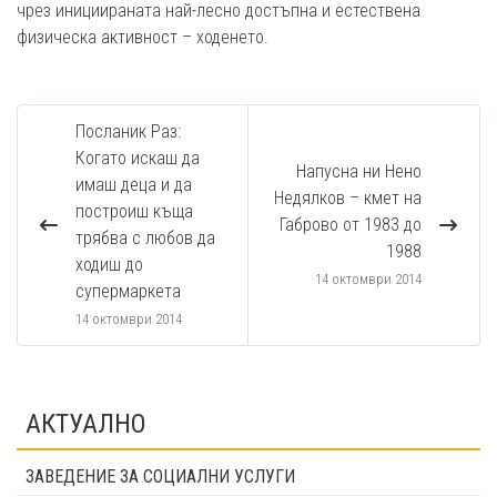
чрез инициираната най-лесно достъпна и естествена
физическа активност – ходенето.
Посланик Раз:
Когато искаш да
Напусна ни Нено
имаш деца и да
Недялков – кмет на
построиш къща
Габрово от 1983 до
трябва с любов да
1988
ходиш до
14 октомври 2014
супермаркета
14 октомври 2014
АКТУАЛНО
ЗАВЕДЕНИЕ ЗА СОЦИАЛНИ УСЛУГИ