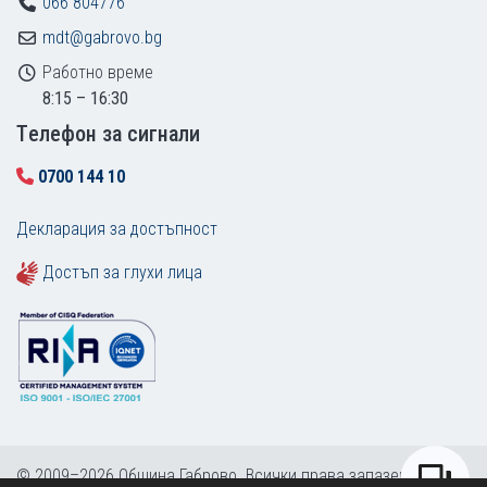
066 804776
mdt@gabrovo.bg
Работно време
8:15 – 16:30
Tелефон за сигнали
0700 144 10
Декларация за достъпност
Достъп за глухи лица
© 2009–2026 Община Габрово. Всички права запазени.