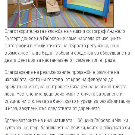
Благотворителната изложба на чешкия фотограф Анджело
Пургерт донесе на Габрово не само наслада от изящните
фотографии в стилистиката на първата република, но и
възможността да бъдат събрани средства за оборудване на
двата Центъра за настаняване от семеен тип в града.
Благодарение на реализираните продажби в рамките на
изложбата, която ни гостува от края на февруари до
средата на март, за центровете бяха събрани близо триста
лева. Настанените деца вече имат столчета за хранене и
специални столчета за баня, както и уреди за рехабилитация
и игра, закупени със средствата от дарението.
Организаторите на инициативата – Община Габрово и Чешки
културен център, благодарят на всички, които с покупката си
на фотографии, каталози, картички и разделители, станаха