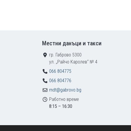
Местни данъци и такси
гр. Габрово 5300
ул. „Райчо Каролев“ № 4
066 804775
066 804776
mdt@gabrovo.bg
Работно време
8:15 – 16:30