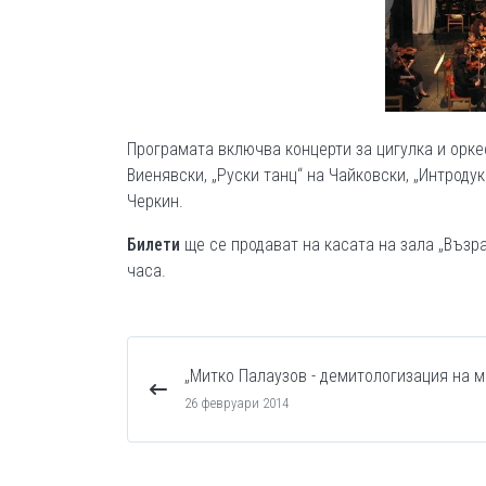
Програмата включва концерти за цигулка и орке
Виенявски, „Руски танц“ на Чайковски, „Интроду
Черкин.
Билети
ще се продават на касата на зала „Въз
часа.
„Митко Палаузов - демитологизация на м
26 февруари 2014