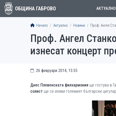
ОБЩИНА ГАБРОВО
АКТУАЛНО
Начало
Актуално
Новини
Проф. Ангел Ст
Проф. Ангел Станк
изнесат концерт пр
26 февруари 2014, 15:55
Днес
Плевенската филхармония
ще гостува в Г
солист
ще се изяви големият български цигул