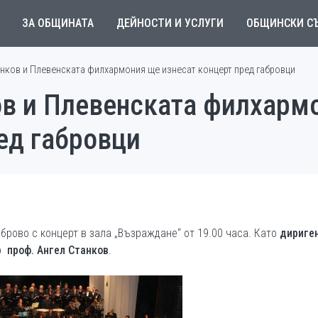
ЗА ОБЩИНАТА
ДЕЙНОСТИ И УСЛУГИ
ОБЩИНСКИ С
анков и Плевенската филхармония ще изнесат концерт пред габровци
ов и Плевенската филхарм
ед габровци
аброво с концерт в зала „Възраждане“ от 19.00 часа. Като
дириген
ар
проф. Ангел Станков
.