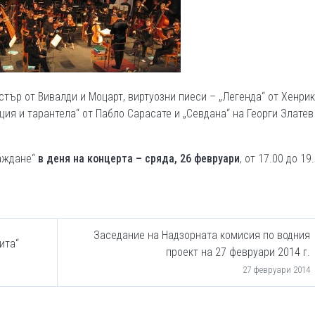
стър от Вивалди и Моцарт, виртуозни пиеси – „Легенда“ от Хенрик
кция и тарантела“ от Пабло Сарасате и „Севдана“ на Георги Златев
раждане“
в деня на концерта – сряда, 26 февруари
, от 17.00 до 19
Заседание на Надзорната комисия по водния
ита“
проект на 27 февруари 2014 г.
27 февруари 2014