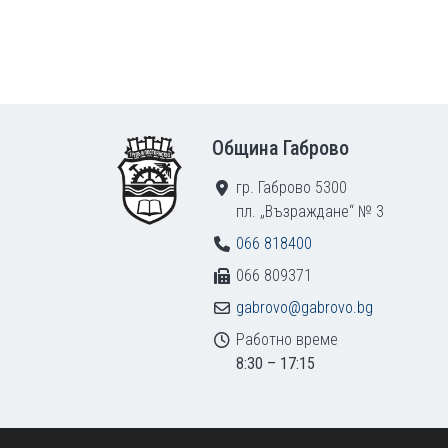
Footer
Община Габрово
гр. Габрово 5300
пл. „Възраждане“ № 3
066 818400
066 809371
gabrovo@gabrovo.bg
Работно време
8:30 – 17:15