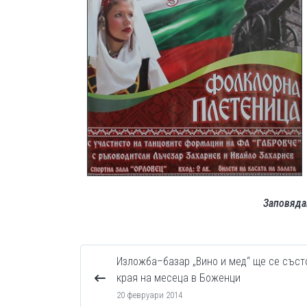
Заповядай
Изложба–базар „Вино и мед“ ще се съст
края на месеца в Боженци
20 февруари 2014