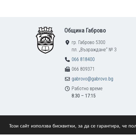
Footer
Община Габрово
гр. Габрово 5300
пл. „Възраждане“ № 3
066 818400
066 809371
gabrovo@gabrovo.bg
Работно време
8:30 – 17:15
Този сайт използва бисквитки, за да се гарантира, че 
© 2009–2026 Община Габрово. Всички права зап