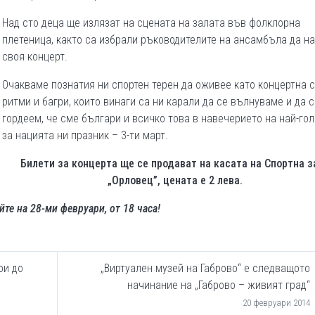
Над сто деца ще излязат на сцената на залата във фолклорна
плетеница, както са избрали ръководителите на ансамбъла да н
своя концерт.
Очакваме познатия ни спортен терен да оживее като концертна 
ритми и багри, които винаги са ни карали да се вълнуваме и да с
гордеем, че сме българи и всичко това в навечерието на най-го
за нацията ни празник – 3-ти март.
Билети за концерта ще се продават на касата на Спортна з
„Орловец”, цената е 2 лева.
те на 28-ми февруари, от 18 часа!
ои до
„Виртуален музей на Габрово“ е следващото
начинание на „Габрово – живият град“
20 февруари 2014