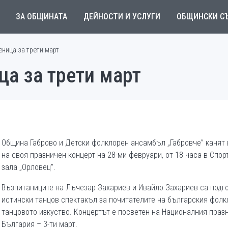
ЗА ОБЩИНАТА
ДЕЙНОСТИ И УСЛУГИ
ОБЩИНСКИ С
ница за трети март
ца за трети март
Община Габрово и Детски фолклорен ансамбъл „Габровче” канят
на своя празничен концерт на 28-ми февруари, от 18 часа в Спор
зала „Орловец”.
Възпитаниците на Лъчезар Захариев и Ивайло Захариев са подг
истински танцов спектакъл за почитателите на българския фолк
танцовото изкуство. Концертът е посветен на Националния праз
България – 3-ти март.