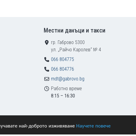
Местни данъци и такси
гр. Габрово 5300
ул. „Райчо Каролев“ № 4
066 804775
066 804776
mdt@gabrovo.bg
Работно време
8:15 – 16:30
получавате най-доброто изживяване
Научете повече
азени.