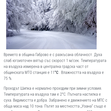
Времето в община Габрово е с разкъсана облачност. Духа
слаб югоизточен вятър със скорост 1 м/сек. Температурата
на въздуха измерена в централна градска част от
общинската МТО станция е 11
°С
. Влажността на въздуха е
75 %.
Проходът Шипка е нормално проходим при зимни условия.
Температурата на въздуха там е 2°С. Пътната настилка е
суха. Видимостта е добра. Забранено е движението на МПС с
обща маса над 10 тона. Пътят за местността „Узана“ също е