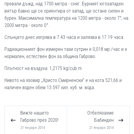
превали дъжд, над 1700 метра - сняг. Бурният югозападен
вятър бавно ще се ориентира от запад, ще остане силен и
бурен. Максимална температура на 1200 метра - около 7°, на
2000 метра - около 0°.
Слънцето днес изгрява в 7.43 часа и залязва в 17.19 часа.
Радиационният фон измерен тази сутрин е 0,018 мр./час и е
нормален, естествен фон за община Габрово.
Плътност на въздуха: 1,2175 kg/cub.m
Нивото на язoвир „Христо Смирненски” е на кота 521,66 и
наличен воден обем 13 597 хил. куб. м. вода.
Вижте нашето
Отбелязахме
Габрово през 2020!
Бабинден
21 януари 2014
21 януари 2014