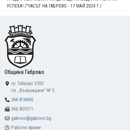
УСПЕХА! /"ЧАСЪТ НА ГАБРОВО - 17 МАЙ 2024 Г./
Footer
Община Габрово
гр. Габрово 5300
пл. „Възраждане“ № 3
066 818400
066 809371
gabrovo@gabrovo.bg
Работно време