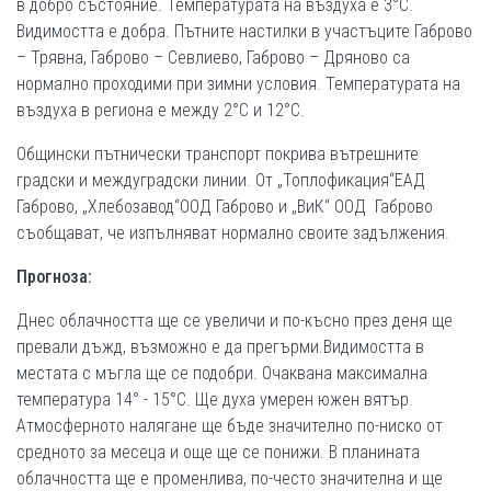
в добро състояние. Температурата на въздуха е 3°С.
Видимостта е добра. Пътните настилки в участъците Габрово
– Трявна, Габрово – Севлиево, Габрово – Дряново са
нормално проходими при зимни условия. Температурата на
въздуха в региона е между 2°С и 12°С.
Общински пътнически транспорт покрива вътрешните
градски и междуградски линии. От „Топлофикация“ЕАД
Габрово, „Хлебозавод“ООД Габрово и „ВиК“ ООД Габрово
съобщават, че изпълняват нормално своите задължения.
Прогноза:
Днес облачността ще се увеличи и по-късно през деня ще
превали дъжд, възможно е да прегърми.Видимостта в
местата с мъгла ще се подобри. Очаквана максимална
температура 14° - 15°С. Ще духа умерен южен вятър.
Атмосферното налягане ще бъде значително по-ниско от
средното за месеца и още ще се понижи. В планината
облачността ще е променлива, по-често значителна и ще