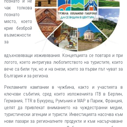
познато и не
чак толкова
познато
място, което
крие безброй
възможности
за
вдъхновяващи изживявания. Концепцията се повтаря и при
логото, което интригува любопитството на туристите, които
вече са били тук, но и на онези, които за първи път чуват за
България и за региона.
Рекламните кампании в чужбина, както и участията в
ключови събития, сред които изложенията ITB в Берлин,
Германия, TTR в Букурещ, Румъния и MAP в Париж, Франция,
целят да привлекат вниманието на чуждестранни медии,
туристически агенции и туристи. Инвестицията насочва към
нови пазари за регионалните продукти и към насърчаване