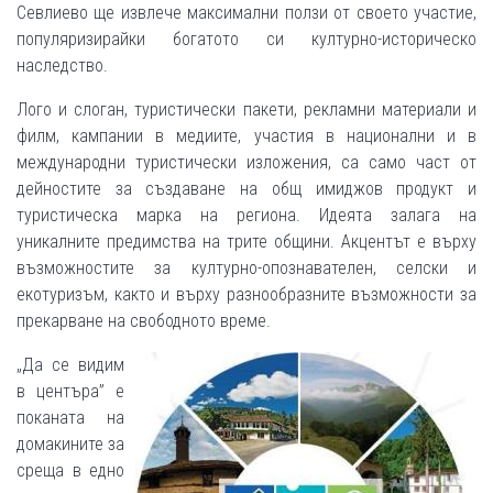
Севлиево ще извлече максимални ползи от своето участие,
популяризирайки богатото си културно-историческо
наследство.
Лого и слоган, туристически пакети, рекламни материали и
филм, кампании в медиите, участия в национални и в
международни туристически изложения, са само част от
дейностите за създаване на общ имиджов продукт и
туристическа марка на региона. Идеята залага на
уникалните предимства на трите общини. Акцентът е върху
възможностите за културно-опознавателен, селски и
екотуризъм, както и върху разнообразните възможности за
прекарване на свободното време.
„Да се видим
в центъра” е
поканата на
домакините за
среща в едно