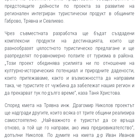
предстоящите дейности по проекта за развитие на
регионален интегриран туристически продукт в общините
Габрово, Трявна и Севлиево.
Чрез съвместната разработка ще бъдат създадени
комплексни продукти на дестинацията, които ще
разнообразят цялостното туристическо предлагане и ще
разпределят по-равномерно ползите от туризма в района.
„Този проект обединява усилията ни по отношение на
културно-историческия потенциал и природните дадености,
които притежаваме, както и възможността да направим
така, че туристите от чужбина да забележат нашия регион и
да прекарват тук по-дълго време”, каза Таня Христова.
Според кмета на Трявна инж. Драгомир Николов проектът
ще надгради другите, които всяка от трите общини реализира
самостоятелно. „Най-важното е туристът да се връща
отново, а той ще го направи, ако има предизвикателство”,
допълни Николов. По думите на кмета д-р Иван Иванов