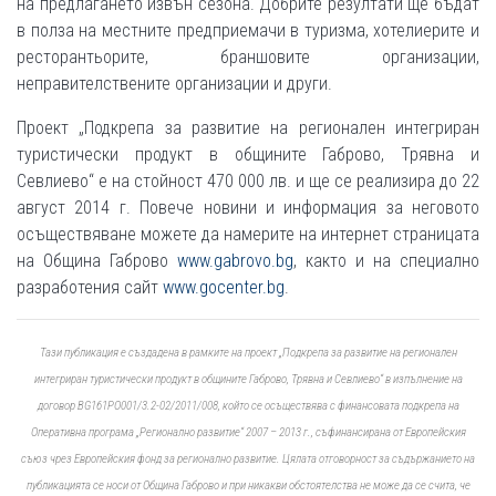
на предлагането извън сезона. Добрите резултати ще бъдат
в полза на местните предприемачи в туризма, хотелиерите и
ресторантьорите, браншовите организации,
неправителствените организации и други.
Проект „Подкрепа за развитие на регионален интегриран
туристически продукт в общините Габрово, Трявна и
Севлиево“ е на стойност 470 000 лв. и ще се реализира до 22
август 2014 г. Повече новини и информация за неговото
осъществяване можете да намерите на интернет страницата
на Община Габрово
www.gabrovo.bg
, както и на специално
разработения сайт
www.gocenter.bg
.
Тази публикация е създадена в рамките на проект „Подкрепа за развитие на регионален
интегриран туристически продукт в общините Габрово, Трявна и Севлиево“ в изпълнение на
договор BG161PO001/3.2-02/2011/008, който се осъществява с финансовата подкрепа на
Оперативна програма „Регионално развитие“ 2007 – 2013 г., съфинансирана от Европейския
съюз чрез Европейския фонд за регионално развитие. Цялата отговорност за съдържанието на
публикацията се носи от Община Габрово и при никакви обстоятелства не може да се счита, че