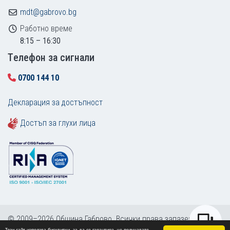
mdt@gabrovo.bg
Работно време
8:15 – 16:30
Tелефон за сигнали
0700 144 10
Декларация за достъпност
Достъп за глухи лица
© 2009–2026 Община Габрово. Всички права запазени.
Този сайт използва бисквитки, за да се гарантира, че получавате