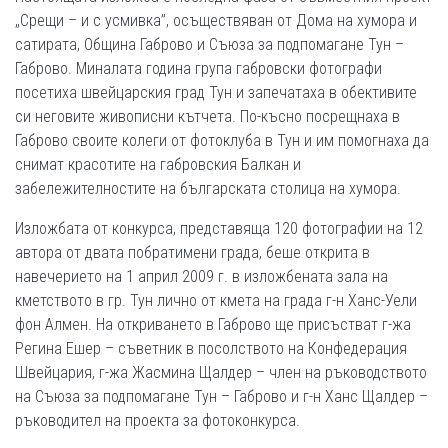
„Срещи – и с усмивка”, осъществяван от Дома на хумора и
сатирата, Община Габрово и Съюза за подпомагане Тун –
Габрово. Миналата година група габровски фотографи
посетиха швейцарския град Тун и запечатаха в обективите
си неговите живописни кътчета. По-късно посрещнаха в
Габрово своите колеги от фотоклуба в Тун и им помогнаха да
снимат красотите на габровския Балкан и
забележителностите на българската столица на хумора.
Изложбата от конкурса, представяща 120 фотографии на 12
автора от двата побратимени града, беше открита в
навечерието на 1 април 2009 г. в изложбената зала на
кметството в гр. Тун лично от кмета на града г-н Ханс-Уели
фон Алмен. На откриването в Габрово ще присъстват г-жа
Регина Ешер – съветник в посолството на Конфедерация
Швейцария, г-жа Жасмина Щалдер – член на ръководството
на Съюза за подпомагане Тун – Габрово и г-н Ханс Щалдер –
ръководител на проекта за фотоконкурса.