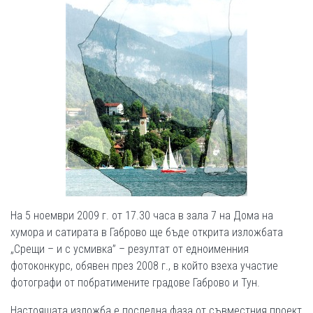
На 5 ноември 2009 г. от 17.30 часа в зала 7 на Дома на
хумора и сатирата в Габрово ще бъде открита изложбата
„Срещи – и с усмивка” – резултат от едноименния
фотоконкурс, обявен през 2008 г., в който взеха участие
фотографи от побратимените градове Габрово и Тун.
Настоящата изложба е последна фаза от съвместния проект