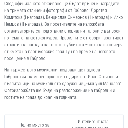
След официалното откриване ще бъдат връчени наградите
на тримата отличени фотографи от Габрово: Доротея
Комитска (І награда), Венцислав Симеонов (ІІ награда) и Илко
Немцов (ІІІ награда). За посетителите на изложбата
организаторите са подготвили специални талони с въпроси
по темата на фотоконкурса. Правилните отговори гарантират
атрактивна награда за гост от публиката – покана за вечеря
от кмета на партньорския град Тун по време на неговото
посещение в Габрово.
На тържеството музикални поздрави ще поднесат
Габровският камерен оркестър с диригент Иван Стоянов и
възпитаници на музикалното сдружение „Емануил Манолов”.
Фотоизложбата ще бъде на разположение на габровци и
гостите на града до края на годината.
Интелигентната
Челно място за