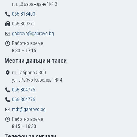
пл. „Възраждане“ № 3
066 818400
066 809371
gabrovo@gabrovo.bg
Работно време
8:30 – 17:15
Местни данъци и такси
гр. Габрово 5300
ул. „Райчо Каролев“ № 4
066 804775
066 804776
mdt@gabrovo.bg
Работно време
8:15 – 16:30
Tелефон за сигнали