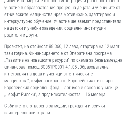
дискутират мерките относно интеграция и равнопоставено
участие в образователния процес на децата и учениците от
етническите малцинства чрез мотивирано, адаптирано и
интеркултурно обучение. Участие ще вземат представители
на детски и учебни заведения, социални институции,
родители и други.
Проектът, на стойност 88 360, 12 лева, стартира на 12 март
тази година. Финансирането е от Оперативна програма
„Развитие на човешките ресурси” по схема за безвъзмездна
финансова помощ BG051PO001-4.1.05 „Образователна
интеграция на деца и ученици от етническите
малцинства”, съфинансирана от Европейския съюз чрез
Европейския социален фонд. Партньор е основно училище
„Неофит Рилски”, а продължителността – 16 месеца.
Събитието е отворено за медии, граждани и всички
заинтересовани страни.