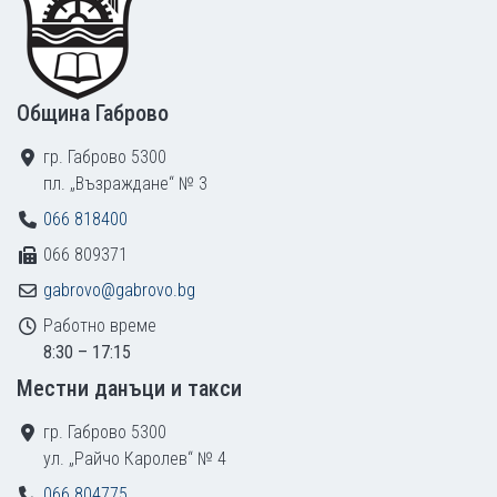
Община Габрово
гр. Габрово 5300
пл. „Възраждане“ № 3
066 818400
066 809371
gabrovo@gabrovo.bg
Работно време
8:30 – 17:15
Местни данъци и такси
гр. Габрово 5300
ул. „Райчо Каролев“ № 4
066 804775