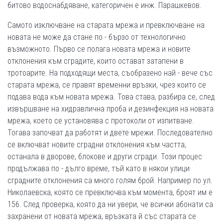
битово водоснабдяване, категоричен е инж. Парашкевов.
Самото изключване на старата мрежа и превключване на
новата не може да стане по - бързо от технологично
възможното. Първо се полага новата мрежа и новите
отклонения към сградите, които остават затапени в
тротоарите. На подходящи места, съобразено най - вече със
старата мрежа, се правят временни връзки, чрез които се
подава вода към новата мрежа. Това става, разбира се, след
извършване на хидравлична проба и дезинфекция на новата
мрежа, което се установява с протоколи от изпитване.
Тогава започват да работят и двете мрежи. Последователно
се включват новите сградни отклонения към частта,
останала в дворове, блокове и други сгради. Този процес
продължава по - дълго време, тъй като в някои улици
сградните отклонения са много голям брой. Например по ул.
Николаевска, която се превключва към момента, броят им е
156. След проверка, която да ни увери, че всички абонати са
захранени от новата мрежа, връзката й със старата се