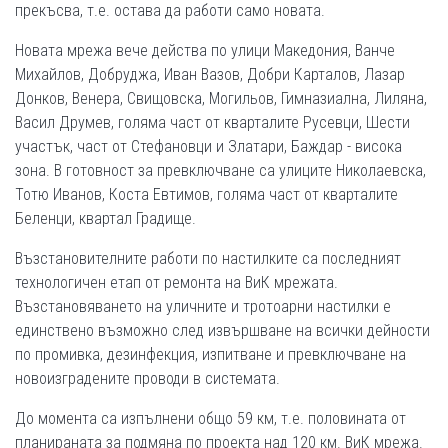
прекъсва, т.е. остава да работи само новата.
Новата мрежа вече действа по улици Македония, Ванче
Михайлов, Добруджа, Иван Вазов, Добри Карталов, Лазар
Донков, Венера, Свищовска, Могильов, Гимназиална, Лиляна,
Васил Друмев, голяма част от кварталите Русевци, Шести
участък, част от Стефановци и Златари, Баждар - висока
зона. В готовност за превключване са улиците Николаевска,
Тотю Иванов, Коста Евтимов, голяма част от кварталите
Беленци, квартал Градище.
Възстановителните работи по настилките са последният
технологичен етап от ремонта на ВиК мрежата.
Възстановяването на уличните и тротоарни настилки е
единствено възможно след извършване на всички дейности
по промивка, дезинфекция, изпитване и превключване на
новоизградените проводи в системата.
До момента са изпълнени общо 59 км, т.е. половината от
планираната за подмяна по проекта над 120 км. ВиК мрежа.