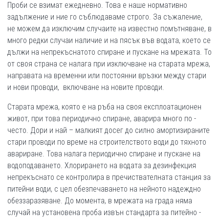
Проби се взимат ежедневно. Това е наше нормативно
задължение и ние го съблюдаваме строго. За съжаление,
не можем да изключим случаите на известно помътняване, в
много редки случаи наличие и на пясък във водата, което се
дължи на непрекъснатото спиране и пускане на мрежата. То
от своя страна се налага при изключване на старата мрежа,
направата на временни или постоянни връзки между стари
и нови проводи, включване на новите проводи.
Старата мрежа, която е на ръба на своя експлоатационен
живот, при това периодично спиране, аварира много по -
често. Дори и най – малкият досег до силно амортизираните
стари проводи по време на строителството води до тяхното
авариране. Това налага периодично спиране и пускане на
водоподаването. Хлорирането на водата за дезинфекция
непрекъснато се контролира в пречиствателната станция за
питейни води, с цел обезпечаването на нейното надеждно
обеззаразяване. До момента, в мрежата на града няма
случай на установена проба извън стандарта за питейно -