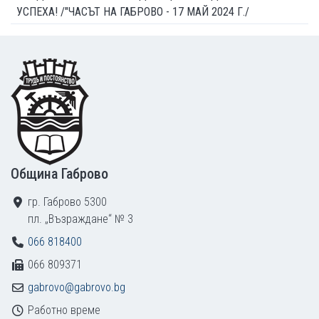
УСПЕХА! /"ЧАСЪТ НА ГАБРОВО - 17 МАЙ 2024 Г./
Footer
Община Габрово
гр. Габрово 5300
пл. „Възраждане“ № 3
066 818400
066 809371
gabrovo@gabrovo.bg
Работно време