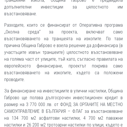
траншейни изкопа, Община Габрово е предвидила
допълнителни инвестиции за цялостното им
възстановяване.
Разходите, които се финансират от Оперативна програма
„Околна среда“ за проекта, включват само
възстановяването на траншеята на изкопите. По тази
причина Община Габрово е взела решение да дофинансира (в
участъците извън траншеите) цялостното възстановяване
на голяма част от улиците, тъй като, съгласно правилата на
европейското финансиране, проектът покрива само
възстановяването на изкопите, където са положени
проводите.
За финансиране на инвестициите в улични настилки, Община
Габрово ще ползва дългосрочен инвестиционен кредит в
размер на 3 770 000 лв. от ФОНД ЗА ОРГАНИТЕ НА МЕСТНО
САМОУПРАВЛЕНИЕ В БЪЛГАРИЯ – ФЛАГ за възстановяване
на 134 700 м2 асфалтови настилки, 4 700 м2 паважни
настилки и 26 200 м2 тротоарни настилки по улици, където е