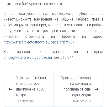
подменена ВиК мрежата по проекта.
С цел осигуряване на необходимата публичност за
инвестиционните намерения на Община Габрово, повече
информация относно предвидените възстановителни работи
по улични платна и тротоарни настилки е достъпна на
интернет страницата на проекта на адрес:
http://waterprojectgabrovo.eu/page.php?c=87
За сигнали и въпроси на граждани:
office@waterprojectgabrovo.eu
; тел. 818 377
Християн Стоянов
Християн Стоянов
стана световен
на секунда и
шампион на 1500
половина от още
метра
един медал
14 август 2013
15 август 2013