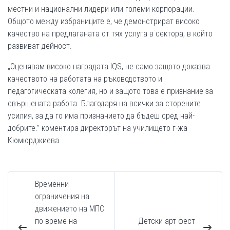
местни и национални лидери или големи корпорации.
Общото между избраниците е, че демонстрират високо
качество на предлаганата от тях услуга в сектора, в който
развиват дейност.
„Оценявам високо наградата IQS, не само защото доказва
качеството на работата на ръководството и
педагогическата колегия, но и защото това е признание за
свършената работа. Благодаря на всички за сторените
усилия, за да го има признанието да бъдеш сред най-
добрите.” коментира директорът на училището г-жа
Кюмюрджиева.
Временни
ограничения на
движението на МПС
по време на
Детски арт фест