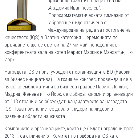
признание този път в лицето на ПМГ
„Академик Иван Гюзелев“.
Природоматематическата гимназия от
Габрово ще бъде отличена с
Международна награда за постигане на
качеството (IQS) в Златна категория. Церемонията по
връчването ще се състои на 27-ми май, понеделник в
конферентната зала на хотел Мариот Маркиз в Манхатън, Ню
Йорк.
Наградата IQS е приз, учреден от организацията BID (Насоки
за бизнес инициатива). На годишен конгрес, провеждащ се в
няколко емблематични за бизнеса градове Париж, Лондон,
Мадрид, Женева и Ню Йорк, се събират фирми и организации
от 118 страни и се обсъждат кандидатурите за наградата
IQS. Това признание се дава от лидери на лидери в
различни области на живота.
Компаниите и организациите, които ще бъдат наградени през
2013 г. са отличени от Комитет по подбора на IQS като