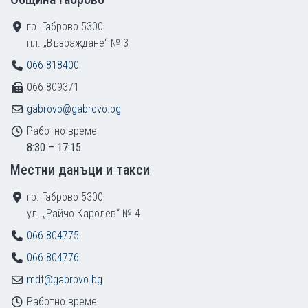
гр. Габрово 5300
пл. „Възраждане“ № 3
066 818400
066 809371
gabrovo@gabrovo.bg
Работно време
8:30 – 17:15
Местни данъци и такси
гр. Габрово 5300
ул. „Райчо Каролев“ № 4
066 804775
066 804776
mdt@gabrovo.bg
Работно време