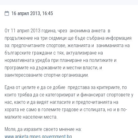
16 април 2013, 16:45
От 11 април 2013 година, чрез анонимна анкета в
продължение на три седмици ще бъде събрана информация
за: предпочитаните спортове, желанията и заниманията на
българските граждани с тях, актуализиране на
нормативната уредба при планиране на политиките и
програмите на държавните и местни власти, и
заинтересованите спортни организации.
Една от целите е да се добие представа за критериите, по
които трябва да се категоризират и финансират спортовете у
нас, както и да видят нагласите и предпочитанията на
хората не само в големите градове и столицата, но и в по-
малките населени места.
Моля, да изразите своето мнение на:
www.anketa.mpes.government.bg