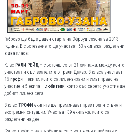
Габрово ще бъде даден старта на Офроуд сезона за 2013
година. В състезанието ще участват 60 екипажа, разделени
в два класа:
Клас
РАЛИ РЕЙД
– състоящ се от 21 екипажа, между които
участват и състезателите от рали Дакар. В класа участват
16
профи
– екипи, които са лицензирани и имат право на
участие и 5 екипа –
любители
, които със своето участие ще
добият лиценз сега.
В клас
ТРОФИ
екипите ще преминават през препятствия и
екстремни ситуации. Участват 39 екипажа, които са
разделени на две.
Супер трофи – автомобилите са съоръжени с лебедки и