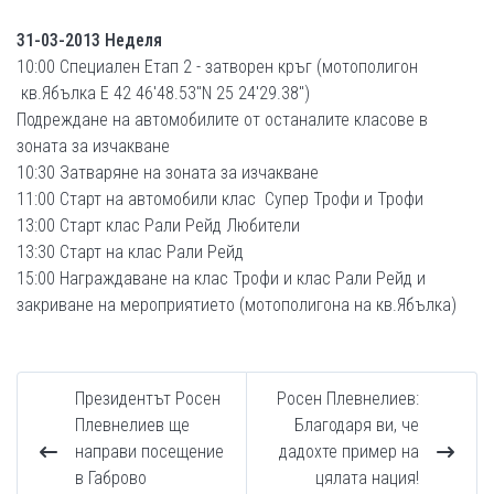
31-03-2013 Неделя
10:00 Специален Етап 2 - затворен кръг (мотополигон
кв.Ябълка Е 42 46'48.53"N 25 24'29.38")
Подреждане на автомобилите от останалите класове в
зоната за изчакване
10:30 Затваряне на зоната за изчакване
11:00 Старт на автомобили клас Супер Трофи и Трофи
13:00 Старт клас Рали Рейд Любители
13:30 Старт на клас Рали Рейд
15:00 Награждаване на клас Трофи и клас Рали Рейд и
закриване на мероприятието (мотополигона на кв.Ябълка)
Президентът Росен
Росен Плевнелиев:
Плевнелиев ще
Благодаря ви, че
направи посещение
дадохте пример на
в Габрово
цялата нация!