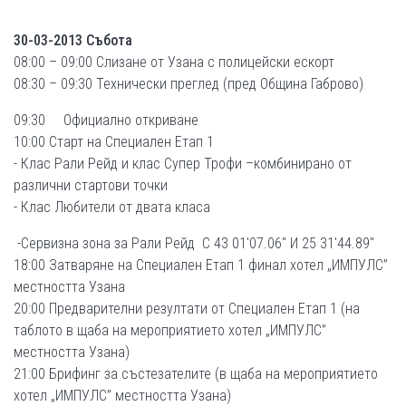
30-03-2013 Събота
08:00 – 09:00 Слизане от Узана с полицейски ескорт
08:30 – 09:30 Технически преглед (пред Община Габрово)
09:30 Официално откриване
10:00 Старт на Специален Етап 1
- Клас Рали Рейд и клас Супер Трофи –комбинирано от
различни стартови точки
- Клас Любители от двата класа
-Сервизна зона за Рали Рейд С 43 01'07.06" И 25 31'44.89"
18:00 Затваряне на Специален Етап 1 финал хотел „ИМПУЛС”
местността Узана
20:00 Предварителни резултати от Специален Етап 1 (на
таблото в щаба на мероприятието хотел „ИМПУЛС”
местността Узана)
21:00 Брифинг за състезателите (в щаба на мероприятието
хотел „ИМПУЛС” местността Узана)