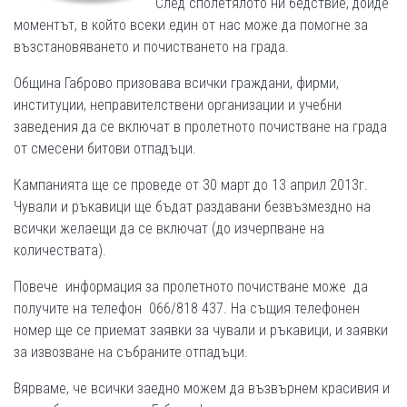
След сполетялото ни бедствие, дойде
моментът, в който всеки един от нас може да помогне за
възстановяването и почистването на града.
Община Габрово призовава всички граждани, фирми,
институции, неправителствени организации и учебни
заведения да се включат в пролетното почистване на града
от смесени битови отпадъци.
Кампанията ще се проведе от 30 март до 13 април 2013г.
Чували и ръкавици ще бъдат раздавани безвъзмездно на
всички желаещи да се включат (до изчерпване на
количествата).
Повече информация за пролетното почистване може да
получите на телефон 066/818 437. На същия телефонен
номер ще се приемат заявки за чували и ръкавици, и заявки
за извозване на събраните отпадъци.
Вярваме, че всички заедно можем да възвърнем красивия и