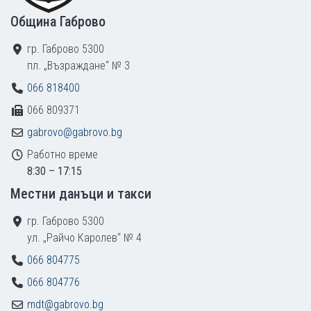
Община Габрово
гр. Габрово 5300
пл. „Възраждане“ № 3
066 818400
066 809371
gabrovo@gabrovo.bg
Работно време
8:30 – 17:15
Местни данъци и такси
гр. Габрово 5300
ул. „Райчо Каролев“ № 4
066 804775
066 804776
mdt@gabrovo.bg