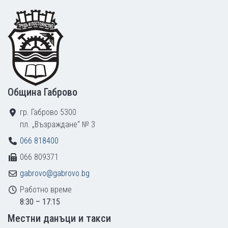
Footer
Община Габрово
гр. Габрово 5300
пл. „Възраждане“ № 3
066 818400
066 809371
gabrovo@gabrovo.bg
Работно време
8:30 – 17:15
Местни данъци и такси