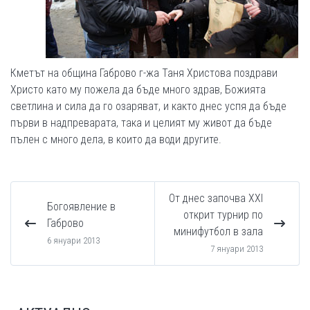
Кметът на община Габрово г-жа Таня Христова поздрави
Христо като му пожела да бъде много здрав, Божията
светлина и сила да го озаряват, и както днес успя да бъде
първи в надпреварата, така и целият му живот да бъде
пълен с много дела, в които да води другите.
От днес започва ХХІ
Богоявление в
открит турнир по
Габрово
минифутбол в зала
6 януари 2013
7 януари 2013