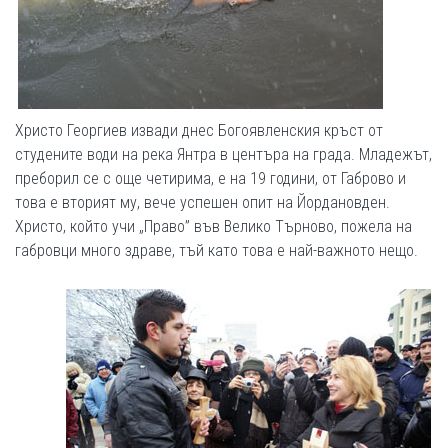
Христо Георгиев извади днес Богоявленския кръст от
студените води на река Янтра в центъра на града. Младежът,
преборил се с още четирима, е на 19 години, от Габрово и
това е вторият му, вече успешен опит на Йордановден.
Христо, който учи „Право” във Велико Търново, пожела на
габровци много здраве, тъй като това е най-важното нещо.