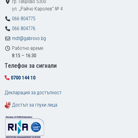
гр. Габрово 5300
ул. „Райчо Каролев“ № 4
066 804775
066 804776
mdt@gabrovo.bg
Работно време
8:15 – 16:30
Tелефон за сигнали
0700 144 10
Декларация за достъпност
Достъп за глухи лица