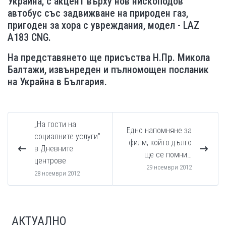
Украйна, с акцент върху нов нископодов
автобус със задвижване на природен газ,
пригоден за хора с увреждания, модел - LAZ
А183 CNG.
На представянето ще присъства Н.Пр. Микола
Балтажи, извънреден и пълномощен посланик
на Украйна в България.
„На гости на
Eдно напомняне за
социалните услуги”
филм, който дълго
в Дневните
ще се помни…
центрове
29 ноември 2012
28 ноември 2012
АКТУАЛНО