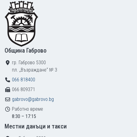
Footer
Община Габрово
гр. Габрово 5300
пл. „Възраждане“ № 3
066 818400
066 809371
gabrovo@gabrovo.bg
Работно време
8:30 – 17:15
Местни данъци и такси