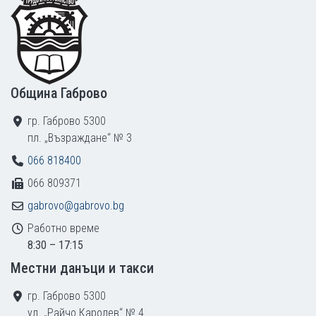
Община Габрово
гр. Габрово 5300
пл. „Възраждане“ № 3
066 818400
066 809371
gabrovo@gabrovo.bg
Работно време
8:30 – 17:15
Местни данъци и такси
гр. Габрово 5300
ул. „Райчо Каролев“ № 4