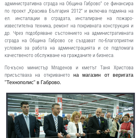
административна сграда на Община Габрово” се финансира
по проект „Красива България 2012” и включва подмяна на
ел. инсталации в сградата, инсталиранe на пожаро-
известителна техника, ремонт на покривната конструкция и
др. Чрез подобряване състоянието на административната
сграда на Община Габрово се създават по-благоприятни
условия за работа на администрацията и се подпомага
качественото обслужване на гражданите и бизнеса.
По-късно министър Младенов и кметът Таня Христова
присъстваха на откриването
на магазин от веригата
"Технополис" в Габрово.