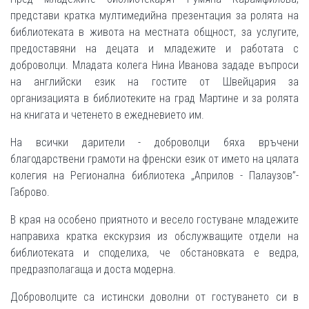
представи кратка мултимедийна презентация за ролята на
библиотеката в живота на местната общност, за услугите,
предоставяни на децата и младежите и работата с
доброволци. Младата колега Нина Иванова зададе въпроси
на английски език на гостите от Швейцария за
организацията в библиотеките на град Мартине и за ролята
на книгата и четенето в ежедневието им.
На всички дарители - доброволци бяха връчени
благодарствени грамоти на френски език от името на цялата
колегия на Регионална библиотека „Априлов - Палаузов”-
Габрово.
В края на особено приятното и весело гостуване младежите
направиха кратка екскурзия из обслужващите отдели на
библиотеката и споделиха, че обстановката е ведра,
предразполагаща и доста модерна.
Доброволците са истински доволни от гостуването си в