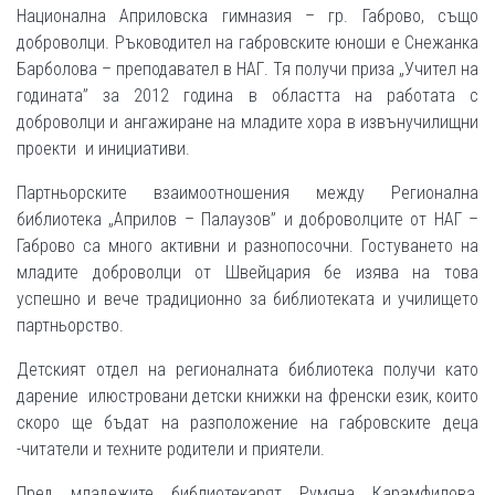
Национална Априловска гимназия – гр. Габрово, също
доброволци. Ръководител на габровските юноши е Снежанка
Барболова – преподавател в НАГ. Тя получи приза „Учител на
годината” за 2012 година в областта на работата с
доброволци и ангажиране на младите хора в извънучилищни
проекти и инициативи.
Партньорските взаимоотношения между Регионална
библиотека „Априлов – Палаузов” и доброволците от НАГ –
Габрово са много активни и разнопосочни. Гостуването на
младите доброволци от Швейцария бе изява на това
успешно и вече традиционно за библиотеката и училището
партньорство.
Детският отдел на регионалната библиотека получи като
дарение илюстровани детски книжки на френски език, които
скоро ще бъдат на разположение на габровските деца
-читатели и техните родители и приятели.
Пред младежите библиотекарят Румяна Карамфилова,