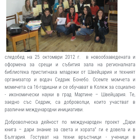
следобед на 25 октомври 2012 г. в новообзаведената и
оформена за срещи и събития зала на регионалната
библиотека пристигнаха младежи от Швейцария и техният
организатор и водач Седрик Бонебо. Осемте момчета и
момичета са 16-годишни и се обучават в Колеж за социално
- икономически науки в град Мартине – Швейцария. Те,
заедно със Седрик, са доброволци, които участват в
различни международни инициативи.
Доброволческа дейност по международен проект „Дари
книга – дари знание за света и хората” ги е довела и в
България. Гостуват на техни връстници - ученици в