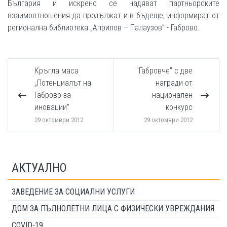
България и искрено се надяват партньорските
взаимоотношения да продължат и в бъдеще, информират от
регионална библиотека „Априлов – Палаузов” - Габрово.
Кръгла маса
"Габровче" с две
„Потенциалът на
награди от
Габрово за
национален
иновации”
конкурс
29 октомври 2012
29 октомври 2012
АКТУАЛНО
ЗАВЕДЕНИЕ ЗА СОЦИАЛНИ УСЛУГИ
ДОМ ЗА ПЪЛНОЛЕТНИ ЛИЦА С ФИЗИЧЕСКИ УВРЕЖДАНИЯ
COVID-19