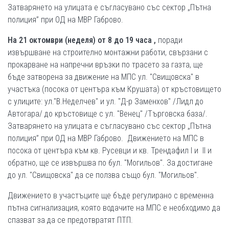
Затварянето на улицата е съгласувано със сектор „Пътна
полиция” при ОД на МВР Габрово.
На 21 октомври (неделя) от 8 до 1
9 часа ,
поради
извършване на строително монтажни работи, свързани с
прокарване на напречни връзки по трасето за газта, ще
бъде затворенa за движение на МПС ул. "Свищовска" в
участъка (посока от центъра към Крушата) от кръстовището
с улиците: ул."В.Неделчев" и ул. "Д-р Заменхов" /Лидл до
Автогара/ до кръстовище с ул. "Венец" /Търговска база/.
Затварянето на улицата е съгласувано със сектор „Пътна
полиция” при ОД на МВР Габрово. Движението на МПС в
посока от центъра към кв. Русевци и кв. Трендафил І и ІІ и
обратно, ще се извършва по бул. "Могильов". За достигане
до ул. "Свищовска" да се ползва също бул. "Могильов".
Движението в участъците ще бъде регулирано с временна
пътна сигнализация, която водачите на МПС е необходимо да
спазват за да се предотвратят ПТП.