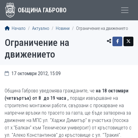
ОБЩИНА ГАБРОВО
Начало
Актуално
Новини
Ограничение на движението
Ограничение на
движението
17 октомври 2012, 15:09
Община Габрово уведомява гражданите, че
на
18 октомври
(четвъртък) от 8 до 1
9 часа ,
поради извършване на
строително монтажни работи, свързани с прокарване на
напречни връзки по трасето за газта, ще бъде затворенa за
движение на МПС ул. "Хаджи Димитър" в участъка (посока
от х."Балкан" към Технически университ) от кръстовището с
ул. "Алеко Константинов" до кръстовище с ул. "Тракия".