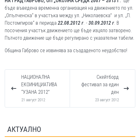
НА ГРАД ГАБРОВО, ОП „ОКОЛНА СРЕДА 2007 – 2013 Г.”
ще
бъде въведена временна организация на движението по ул.
„Опълченска“ в участъка между ул. „Николаевска” и ул. „П.
Постомпиров“ в периода
22.08.2012 г
. -
30.09.2012 г
.
В
посочения участък движението ще бъде изцяло затворено.
Пътното движение ще бъде регулирано с указателни табели.
Община Габрово се извинява за създаденото неудобство!
НАЦИОНАЛНА
Скейтборд
ЕКОИНИЦИАТИВА
фестивал за един
“УЗАНА 2012”
ден
21 август 2012
23 август 2012
АКТУАЛНО