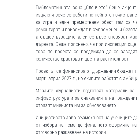
Емблематичната зона „Слончето“ беше акцент
изцяло и вече се работи по нейното почистване
за игра и един преместваем обект там са ча
ремонтират и привеждат в съвременен и безопас
а съществуващите алеи се възстановяват мак
дървета. Беше пояснено, че при инспекция още 
това по проекта се предвижда да се засадят
количество храстова и цветна растителност.
Проектът се финансира от държавния бюджет п
март–април 2027 г., но екипите работят с амбиц
Младите журналисти подготвят материали за 
инфраструктура и за очакванията на гражданит
отразят мненията им за обновяването.
Инициативата дава възможност на учениците да
от избора на тема до финалното оформяне на
отговорно разказване на истории.