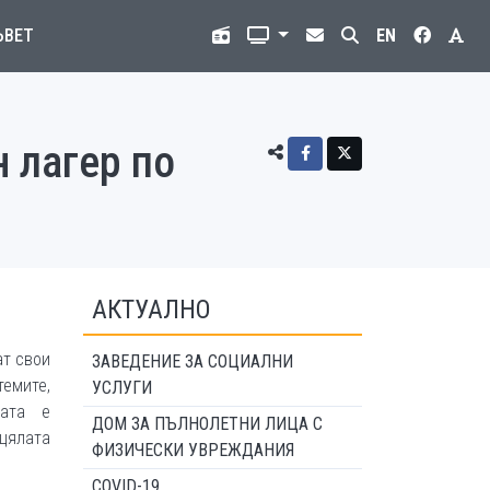
ЪВЕТ
EN
н лагер по
АКТУАЛНО
ат свои
ЗАВЕДЕНИЕ ЗА СОЦИАЛНИ
емите,
УСЛУГИ
вата е
ДОМ ЗА ПЪЛНОЛЕТНИ ЛИЦА С
 цялата
ФИЗИЧЕСКИ УВРЕЖДАНИЯ
COVID-19