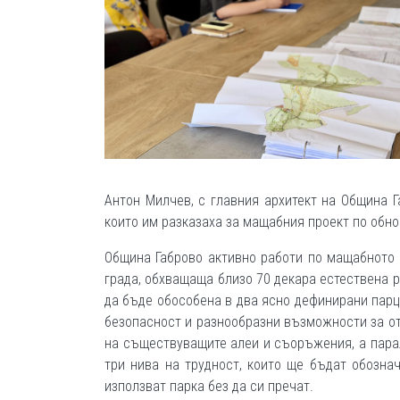
Антон Милчев, с главния архитект на Община Г
които им разказаха за мащабния проект по обно
Община Габрово активно работи по мащабното о
града, обхващаща близо 70 декара естествена р
да бъде обособена в два ясно дефинирани парце
безопасност и разнообразни възможности за от
на съществуващите алеи и съоръжения, а парал
три нива на трудност, които ще бъдат обознач
използват парка без да си пречат.