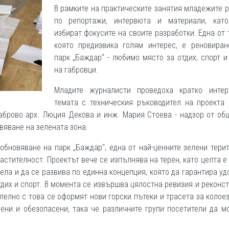
В рамките на практическите занятия младежите 
по репортажи, интервюта и материали, кат
избират фокусите на своите разработки. Една от 
която предизвика голям интерес, е реновиран
парк „Баждар“ - любимо място за отдих, спорт 
на габровци.
Младите журналисти проведоха кратко инте
темата с техническия ръководител на проекта 
аброво арх. Люция Декова и инж. Мария Стоева - надзор от об
вяване на зелената зона.
бновяване на парк „Баждар“, една от най-ценните зелени тери
астителност. Проектът вече се изпълнява на терен, като целта е
ла и да се развива по единна концепция, която да гарантира уд
дих и спорт. В момента се извършва цялостна ревизия и реконс
елно с това се оформят нови горски пътеки и трасета за колое
ени и обезопасени, така че различните групи посетители да м