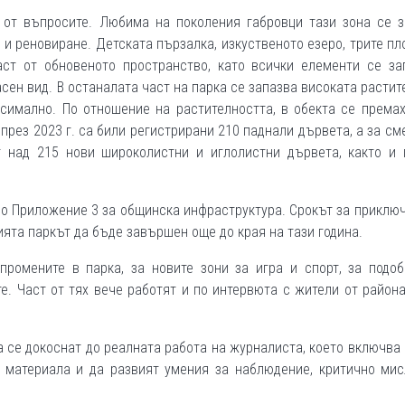
 от въпросите. Любима на поколения габровци тази зона се з
 и реновиране. Детската пързалка, изкуственото езеро, трите п
ст от обновеното пространство, като всички елементи се зап
ен вид. В останалата част на парка се запазва високата растит
симално. По отношение на растителността, в обекта се премах
през 2023 г. са били регистрирани 210 паднали дървета, а за см
 над 215 нови широколистни и иглолистни дървета, както и 
о Приложение 3 за общинска инфраструктура. Срокът за приклю
ията паркът да бъде завършен още до края на тази година.
промените в парка, за новите зони за игра и спорт, за подоб
е. Част от тях вече работят и по интервюта с жители от района
 се докоснат до реалната работа на журналиста, което включва
 материала и да развият умения за наблюдение, критично мис