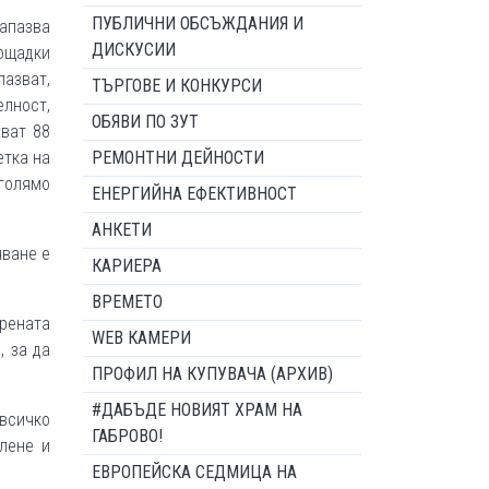
ПУБЛИЧНИ ОБСЪЖДАНИЯ И
апазва
ДИСКУСИИ
лощадки
азват,
ТЪРГОВЕ И КОНКУРСИ
елност,
ОБЯВИ ПО ЗУТ
ват 88
етка на
РЕМОНТНИ ДЕЙНОСТИ
голямо
ЕНЕРГИЙНА ЕФЕКТИВНОСТ
АНКЕТИ
чване е
КАРИЕРА
ВРЕМЕТО
рената
WEB КАМЕРИ
, за да
ПРОФИЛ НА КУПУВАЧА (АРХИВ)
#ДАБЪДЕ НОВИЯТ ХРАМ НА
 всичко
ГАБРОВО!
лене и
ЕВРОПЕЙСКА СЕДМИЦА НА