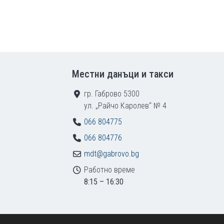
Местни данъци и такси
гр. Габрово 5300
ул. „Райчо Каролев“ № 4
066 804775
066 804776
mdt@gabrovo.bg
Работно време
8:15 – 16:30