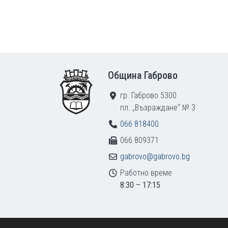
Footer
Община Габрово
гр. Габрово 5300
пл. „Възраждане“ № 3
066 818400
066 809371
gabrovo@gabrovo.bg
Работно време
8:30 – 17:15