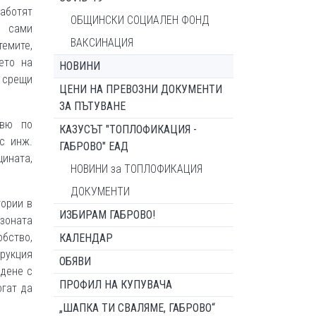
работят
ОБЩИНСКИ СОЦИАЛЕН ФОНД
о сами
ВАКСИНАЦИЯ
темите,
ето на
НОВИНИ
и срещи
ЦЕНИ НА ПРЕВОЗНИ ДОКУМЕНТИ
ЗА ПЪТУВАНЕ
рвю по
КАЗУСЪТ "ТОПЛОФИКАЦИЯ -
с инж.
ГАБРОВО" ЕАД
щината,
НОВИНИ за ТОПЛОФИКАЦИЯ
ДОКУМЕНТИ
тории в
ИЗБИРАМ ГАБРОВО!
 зоната
обство,
КАЛЕНДАР
трукция
ОБЯВИ
здене с
ПРОФИЛ НА КУПУВАЧА
огат да
„ШАПКА ТИ СВАЛЯМЕ, ГАБРОВО“