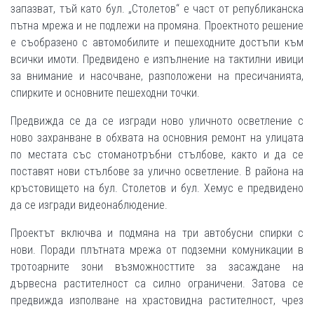
запазват, тъй като бул. „Столетов“ е част от републиканска
пътна мрежа и не подлежи на промяна. Проектното решение
е съобразено с автомобилите и пешеходните достъпи към
всички имоти. Предвидено е изпълнение на тактилни ивици
за внимание и насочване, разположени на пресичанията,
спирките и основните пешеходни точки.
Предвижда се да се изгради ново уличното осветление с
ново захранване в обхвата на основния ремонт на улицата
по местата със стоманотръбни стълбове, както и да се
поставят нови стълбове за улично осветление. В района на
кръстовището на бул. Столетов и бул. Хемус е предвидено
да се изгради видеонаблюдение.
Проектът включва и подмяна на три автобусни спирки с
нови. Поради плътната мрежа от подземни комуникации в
тротоарните зони възможносттите за засаждане на
дървесна растителност са силно ограничени. Затова се
предвижда изполване на храстовидна растителност, чрез