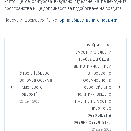
която ще се осигурява визуално отделяне на пешеходните
пространства и ще допринасят за подобряване на средата.
Повече информация
Регистър на обществените поръчки
Таня Христова:
„Местните власти
трябва да бъдат
активни участници
Утре в Габрово
в процес по
започва форума
формиране на
„Кметовете
европейските
говорят“
политики, защото
именно на местно
23 юни 2026
ниво те се
превръщат в
реални резултати.“
24 юни 2026