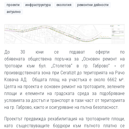
проекти
инфраструктура
екология
ремонтни дейности
актуално
До 30 юни се подават оферти по
обявената обществена поръчка за „Основен ремонт на
тротоари към бул. „Столетов“ в гр. Габрово”
-
от
производствената зона при Ceratizit до територията на Рачо
Ковача АД. Общата площ на участъка е около 6662 м².
Целта на проекта е основен ремонт на тротоарите, зелените
площи и елементи на градската среда за подобряване
условията за достъп и транспорт в тази част от територията
на гр. Габрово, както и осигуряване на пътна безопасност.
Проектът предвижда рехабилитация на тротоарните площи,
като съществуващите бордюри към пътното платно се