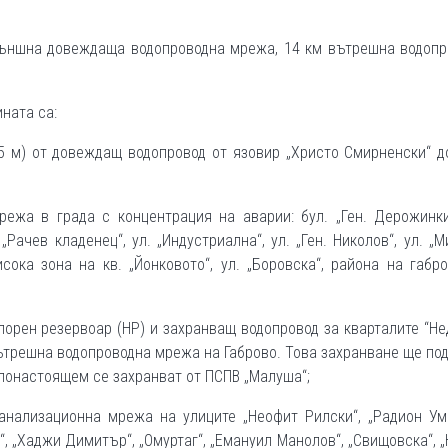
външна довеждаща водопроводна мрежа, 14 км вътрешна водопр
ната са:
5 м) от довеждащ водопровод от язовир „Христо Смирненски“ 
ежа в града с концентрация на аварии: бул. „Ген. Дерожинки
 „Рачев кладенец“, ул. „Индустриална“, ул. „Ген. Николов“, ул. „Ми
висока зона на кв. „Йонковото“, ул. „Боровска“, района на габр
порен резервоар (НР) и захранващ водопровод за кварталите “Не
вътрешна водопроводна мрежа на Габрово. Това захранване ще по
 понастоящем се захранват от ПСПВ „Малуша“;
анализационна мрежа на улиците „Неофит Рилски“, „Радион Ум
, „Хаджи Димитър“, „Омуртаг“, „Емануил Манолов“, „Свищовска“, 