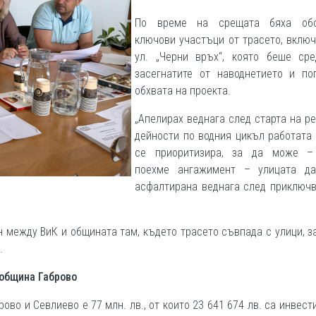
По време на срещата бяха об
ключови участъци от трасето, вклю
ул. „Черни връх“, която беше сре
засегнатите от наводнетието и по
обхвата на проекта.
„Апелирах веднага след старта на р
дейности по водния цикъл работата
се приоритизира, за да може –
поехме ангажимент – улицата д
асфалтирана веднага след приключв
н между ВиК и общината там, където трасето съвпада с улици, з
.
 община Габрово
ово и Севлиево е 77 млн. лв., от които 23 641 674 лв. са инвест