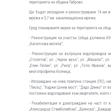
територията на община Габрово.
Ще бъдат изградени и реконструирани 14 км 
мрежа и 5,7 км. канализационна мрежа.
Сред планираните мерки за територията на общи
- Реконструкция на участък (обща дължина 65
„Киселчова могила“;
- Реконструкция на вътрешна водопроводна мр
„Столетов“, ул. „Черни връх“, ул. „Мазалат“, ул.
„Елин Пелин“, ул. „Рила“, ул. „Тотю Иванов“, 
многопрофилна болница;
- Изграждане на нова помпена станция (ПС), на
“Лисец”, “Хаджи Цонев мост”, “Дядо Дянко” от 
постоянно водоподаване към кварталите, които
- Рехабилитация и доизграждане на част от к
„Александър Стамболийски“, „Брянска“, „Баждар“