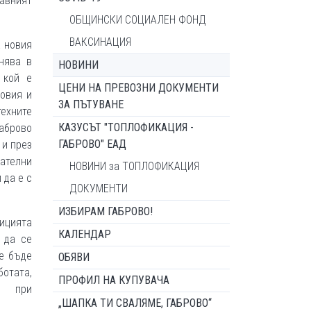
авният
ОБЩИНСКИ СОЦИАЛЕН ФОНД
ВАКСИНАЦИЯ
а новия
нява в
НОВИНИ
 кой е
ЦЕНИ НА ПРЕВОЗНИ ДОКУМЕНТИ
ловия и
ЗА ПЪТУВАНЕ
ехните
КАЗУСЪТ "ТОПЛОФИКАЦИЯ -
Габрово
ГАБРОВО" ЕАД
 и през
вателни
НОВИНИ за ТОПЛОФИКАЦИЯ
 да е с
ДОКУМЕНТИ
ИЗБИРАМ ГАБРОВО!
тицията
КАЛЕНДАР
 да се
ще бъде
ОБЯВИ
отата,
ПРОФИЛ НА КУПУВАЧА
и при
„ШАПКА ТИ СВАЛЯМЕ, ГАБРОВО“