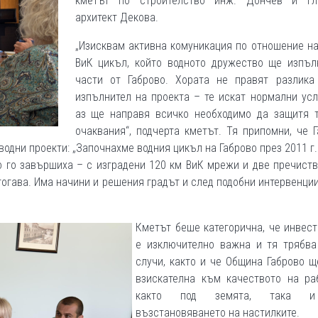
кметът по строителство инж. Дончев и гл
архитект Декова.
„Изисквам активна комуникация по отношение н
ВиК цикъл, който водното дружество ще изпъл
части от Габрово. Хората не правят разлика
изпълнител на проекта – те искат нормални ус
аз ще направя всичко необходимо да защитя т
очаквания“, подчерта кметът. Тя припомни, че 
одни проекти: „Започнахме водния цикъл на Габрово през 2011 г.
ло го завършиха – с изградени 120 км ВиК мрежи и две пречист
тогава. Има начини и решения градът и след подобни интервенции
Кметът беше категорична, че инвес
е изключително важна и тя трябва
случи, както и че Община Габрово 
взискателна към качеството на раб
както под земята, така 
възстановяването на настилките.