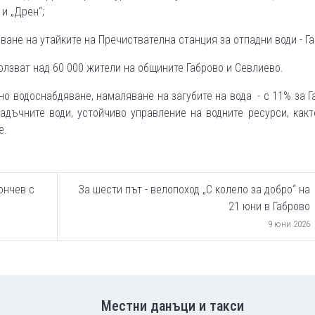
 и „Дрен“;
ане на утайките на Пречиствателна станция за отпадни води - Га
лзват над 60 000 жители на общините Габрово и Севлиево.
о водоснабдяване, намаляване на загубите на вода - с 11% за Г
дъчните води, устойчиво управление на водните ресурси, какт
е.
ончев с
За шести път - велопоход „С колело за добро“ на
21 юни в Габрово
9 юни 2026
Местни данъци и такси