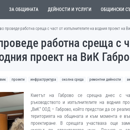
ЗА ОБЩИНАТА
ДЕЙНОСТИ И УСЛУГИ
ОБЩИНСКИ С
во проведе работна среща с част от изпълнителите на водния проект на В
проведе работна среща с ч
одния проект на ВиК Габр
вик
проекти
инфраструктура
околна среда
ремонтни дейности
а
Кметът на Габрово се срещна днес с ча
ръководството и изпълнителите на водния про
„ВиК“ ООД – Габрово, който предстои да се реали
територията на общината и към момента е въ
проектиране. В срещата участваха още заме