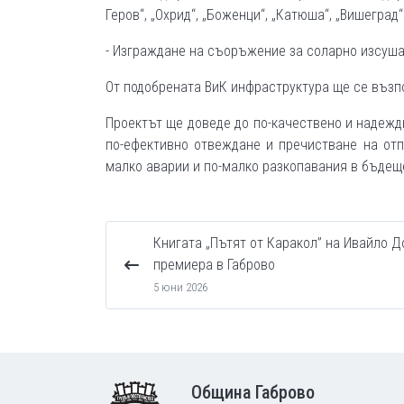
Геров“, „Охрид“, „Боженци“, „Катюша“, „Вишеград“
- Изграждане на съоръжение за соларно изсушав
От подобрената ВиК инфраструктура ще се възпо
Проектът ще доведе до по-качествено и надеждн
по-ефективно отвеждане и пречистване на отпа
малко аварии и по-малко разкопавания в бъдещ
Книгата „Пътят от Каракол” на Ивайло Д
премиера в Габрово
5 юни 2026
Footer
Община Габрово