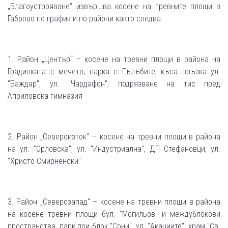
„Благоустрояване“ извършва косене на тревните площи в
Габрово по график и по райони както следва:
1. Район „Център“ – косене на тревни площи в района на
Градинката с мечето, парка с Гълъбите, къса връзка ул.
"Баждар", ул. "Чардафон", подрязване на тис пред
Априловска гимназия
2. Район „Североизток“ – косене на тревни площи в района
на ул. "Орловска", ул. "Индустриална", ДП Стефановци, ул.
"Христо Смирненски"
3. Район „Северозапад“ – косене на тревни площи в района
на косене тревни площи бул. "Могильов" и междублокови
пространства, парк при блок "Сони", ул. "Акациите", храм "Св.