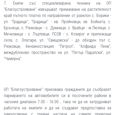
7. Екипи със специализирана техника на ОП
"Благоустрояване" извършват премахване на растителност
край пътното платно по направление от разклон с. Борики -
ул. "Градище", "Градище" - кв. Пройновци, кв. Бойката, с.
Брънеци, с. Рязковци - с. Думници, с. Врабци - м.Люляци, с.
Мечковица - с. Пъртевци, ПСОВ - с. Козирог и прилежащи
села, с. Златари, ул. "Свищовска" - до обходен път с.
Рязковци, бензиностанция "Петрол", "Алфрида Пеев",
междублоково пространство на ул. "Петър Падалски", ул.
"Чумерна".
ОП "Благоустрояване" призовава гражданите да съобразят
паркирането на автомобилите си в посочените райони в
часония диапазон 7.00 - 16.00 , така че да не затрудняват
работата на екипите и да не създават предпоставка за
замърсяване с тревни частици на самите превозни