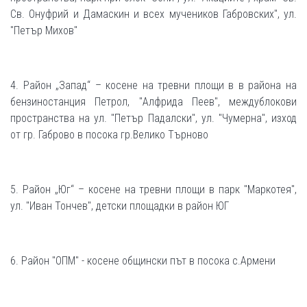
Св. Онуфрий и Дамаскин и всех мучеников Габровских", ул.
"Петър Михов"
4. Район „Запад“ – косене на тревни площи в в района на
бензиностанция Петрол, "Алфрида Пеев", междублокови
пространства на ул. "Петър Падалски", ул. "Чумерна", изход
от гр. Габрово в посока гр.Велико Търново
5. Район „Юг“ – косене на тревни площи в парк "Маркотея",
ул. "Иван Тончев", детски площадки в район ЮГ
6. Район "ОПМ" - косене общински път в посока с.Армени