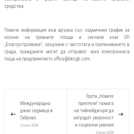
средства.
Повече информация във връзка със седмичния график за
косене на тревните площи и сигнали към ОП
„Благоустрояване“, свързани с чистотата и озеленяването в
града, гражданите могат да отправят чрез електронната
поща на предприятието office@bkcgb.com .
Група „Новите
Международна
приятели“ помага
джаз седмица в
на тийнейджъри да
Габрово
изградят увереност
и социални умения
2 юни 2026
3 юни 2026