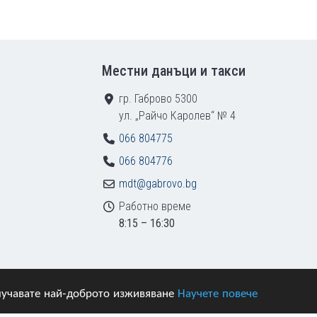
Местни данъци и такси
гр. Габрово 5300
ул. „Райчо Каролев“ № 4
066 804775
066 804776
mdt@gabrovo.bg
Работно време
8:15 – 16:30
получавате най-доброто изживяване
Научете повече
азени.