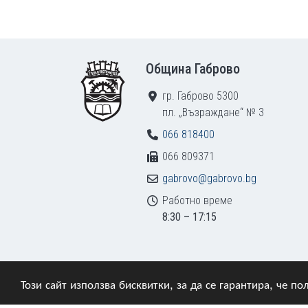
Footer
Община Габрово
гр. Габрово 5300
пл. „Възраждане“ № 3
066 818400
066 809371
gabrovo@gabrovo.bg
Работно време
8:30 – 17:15
Този сайт използва бисквитки, за да се гарантира, че 
© 2009–2026 Община Габрово. Всички права зап