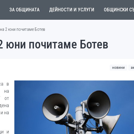
ЗА ОБЩИНАТА
ДЕЙНОСТИ И УСЛУГИ
ОБЩИНСКИ С
 на 2 юни почитаме Ботев
 2 юни почитаме Ботев
новини
а
са в
о на
“ от
дена
 и на
ци и