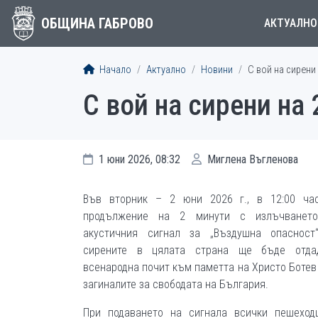
ОБЩИНА ГАБРОВО
АКТУАЛНО
Начало
Актуално
Новини
С вой на сирени
С вой на сирени на
1 юни 2026, 08:32
Миглена Въгленова
Във вторник – 2 юни 2026 г., в 12:00 ча
продължение на 2 минути с излъчванет
акустичния сигнал за „Въздушна опасност
сирените в цялата страна ще бъде отда
всенародна почит към паметта на Христо Ботев
загиналите за свободата на България.
При подаването на сигнала всички пешеход