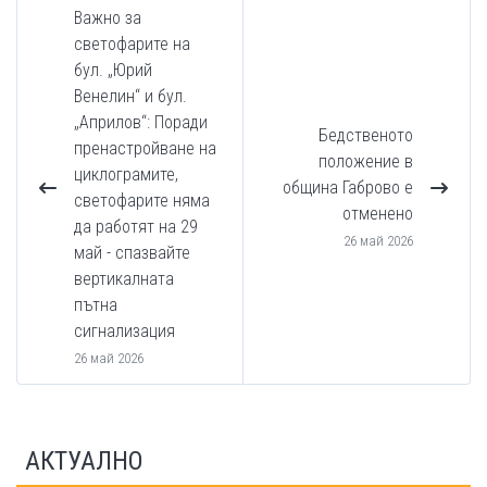
Важно за
светофарите на
бул. „Юрий
Венелин“ и бул.
„Априлов“: Поради
Бедственото
пренастройване на
положение в
циклограмите,
община Габрово е
светофарите няма
отменено
да работят на 29
26 май 2026
май - спазвайте
вертикалната
пътна
сигнализация
26 май 2026
АКТУАЛНО