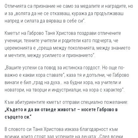
Отличията са признание не само за медалите и наградите, но
и за „волята да не се отказваш, куража да продължаваш
напред и силата да вярваш в себе си“.
Кметът на Габрово Таня Христова поздрави отличените
ученици, техните учители и родители като подчерта, че
церемонията е „среща между поколенията, между знанието
и мечтите, между усилието и признанието“.
„Вашите успехи са повод за истинска гордост. Но още по-
важно е какви хора ставате“, каза тя и допълни, че Габрово
винаги е бил „град на духа… на будни хора, на учители и
новатори, на творци и индустриалци, на хора с характер“.
Към абитуриентите кметът отправи специално пожелание:
„Където и да ви отведе животът – носете Габрово в
сърцето си.“
В словото си Таня Христова изказа благодарност към
всички, които стоят зад успехите на децата: „След всеки