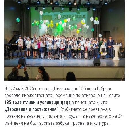
На 22 май 2026 г. в зала „Възраждане“ Община Габрово
проведе тържествената церемония по вписване на новите
185 талантливи и успяващи деца
в почетната книга
„Дарования и постижения“
. Събитието се превърна в
празник на знанието, таланта и труда – в навечерието на 24
май, деня на българската азбука, просвета и култура.