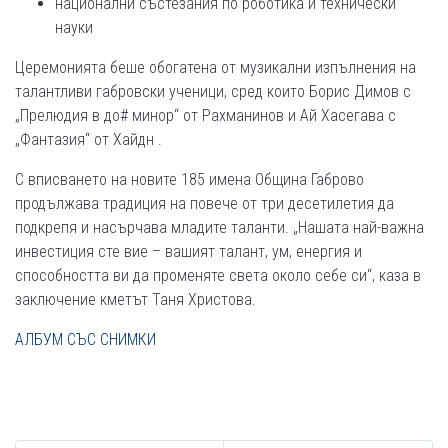
национални състезания по роботика и технически
науки
Церемонията беше обогатена от музикални изпълнения на
талантливи габровски ученици, сред които Борис Димов с
„Прелюдия в до# минор“ от Рахманинов и Ай Хасегава с
„Фантазия“ от Хайдн .
С вписването на новите 185 имена Община Габрово
продължава традиция на повече от три десетилетия да
подкрепя и насърчава младите таланти. „Нашата най-важна
инвестиция сте вие – вашият талант, ум, енергия и
способността ви да променяте света около себе си“, каза в
заключение кметът Таня Христова.
АЛБУМ СЪС СНИМКИ