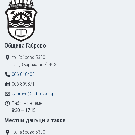
Footer
Община Габрово
гр. Габрово 5300
пл. „Възраждане“ № 3
066 818400
066 809371
gabrovo@gabrovo.bg
Работно време
8:30 – 17:15
Местни данъци и такси
гр. Габрово 5300