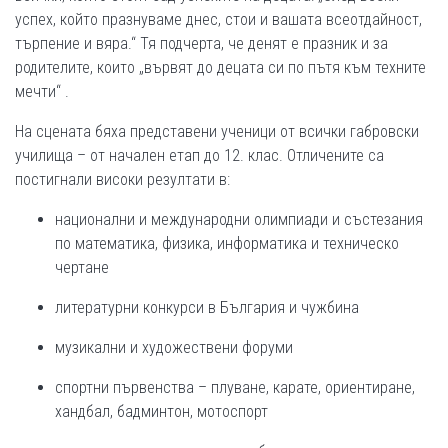
успех, който празнуваме днес, стои и вашата всеотдайност,
търпение и вяра.“ Тя подчерта, че денят е празник и за
родителите, които „вървят до децата си по пътя към техните
мечти“ .
На сцената бяха представени ученици от всички габровски
училища – от начален етап до 12. клас. Отличените са
постигнали високи резултати в:
национални и международни олимпиади и състезания
по математика, физика, информатика и техническо
чертане
литературни конкурси в България и чужбина
музикални и художествени форуми
спортни първенства – плуване, карате, ориентиране,
хандбал, бадминтон, мотоспорт