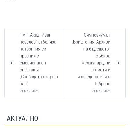
ПМГ „Акад. Иван
Симпозиумът
Гюзелев“ отбеляза
„Брифтопия: Архиви
патронния си
на бъдещето“
празник с
събира
емоционален
международни
спектакъл
артисти и
„Свободата вътре в
изследователи в
нас“
Габрово
21 май 2026
21 май 2026
АКТУАЛНО