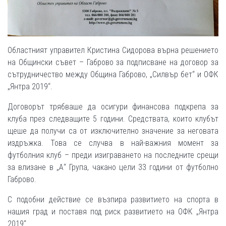
Областният управител Кристина Сидорова върна решението
на Общински съвет – Габрово за подписване на договор за
сътрудничество между Община Габрово, „Силвър бет“ и ОФК
„Янтра 2019“.
Договорът трябваше да осигури финансова подкрепа за
клуба през следващите 5 години. Средствата, които клубът
щеше да получи са от изключително значение за неговата
издръжка. Това се случва в най-важния момент за
футболния клуб – преди изиграването на последните срещи
за влизане в „А“ Група, чакано цели 33 години от футболно
Габрово.
С подобни действие се възпира развитието на спорта в
нашия град и поставя под риск развитието на ОФК „Янтра
2019“.