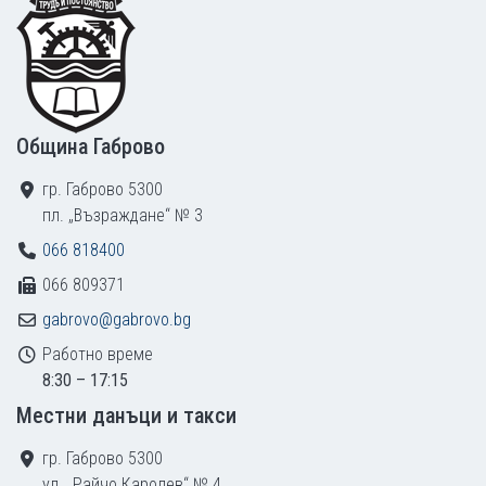
Община Габрово
гр. Габрово 5300
пл. „Възраждане“ № 3
066 818400
066 809371
gabrovo@gabrovo.bg
Работно време
8:30 – 17:15
Местни данъци и такси
гр. Габрово 5300
ул. „Райчо Каролев“ № 4