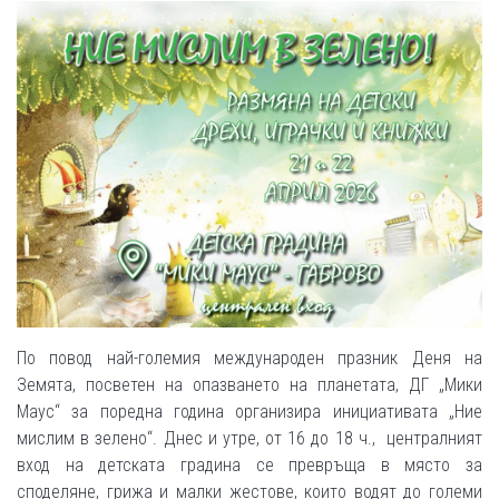
По повод най-големия международен празник Деня на
Земята, посветен на опазването на планетата, ДГ „Мики
Маус“ за поредна година организира инициативата „Ние
мислим в зелено“. Днес и утре, от 16 до 18 ч., централният
вход на детската градина се превръща в място за
споделяне, грижа и малки жестове, които водят до големи