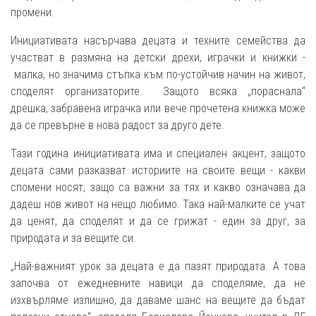
промени.
Инициативата насърчава децата и техните семейства да
участват в размяна на детски дрехи, играчки и книжки -
малка, но значима стъпка към по-устойчив начин на живот,
споделят организаторите. Защото всяка „пораснала“
дрешка, забравена играчка или вече прочетена книжка може
да се превърне в нова радост за друго дете.
Тази година инициативата има и специален акцент, защото
децата сами разказват историите на своите вещи - какви
спомени носят, защо са важни за тях и какво означава да
дадеш нов живот на нещо любимо. Така най-малките се учат
да ценят, да споделят и да се грижат - един за друг, за
природата и за вещите си.
„Най-важният урок за децата е да пазят природата. А това
започва от ежедневните навици да споделяме, да не
изхвърляме излишно, да даваме шанс на вещите да бъдат