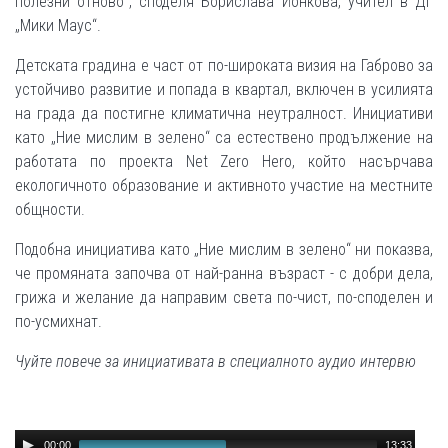
полезни отново“, споделя Борислава Йонкова, учител в ДГ
„Мики Маус“.
Детската градина е част от по-широката визия на Габрово за
устойчиво развитие и попада в квартал, включен в усилията
на града да постигне климатична неутралност. Инициативи
като „Ние мислим в зелено“ са естествено продължение на
работата по проекта Net Zero Hero, който насърчава
екологичното образование и активното участие на местните
общности.
Подобна инициатива като „Ние мислим в зелено“ ни показва,
че промяната започва от най-ранна възраст - с добри дела,
грижа и желание да направим света по-чист, по-споделен и
по-усмихнат.
Чуйте повече за инициативата в специалното аудио интервю
Audio
00:00
13:33