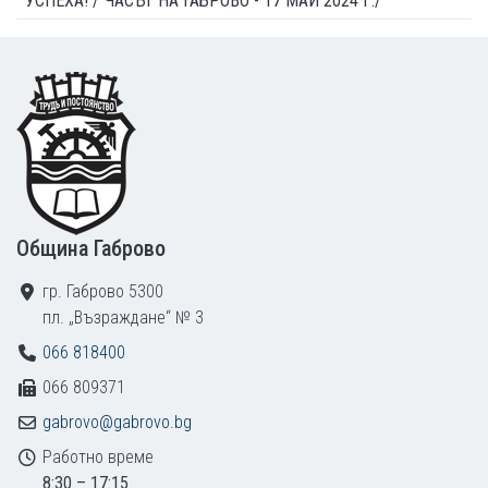
УСПЕХА! /"ЧАСЪТ НА ГАБРОВО - 17 МАЙ 2024 Г./
Footer
Община Габрово
гр. Габрово 5300
пл. „Възраждане“ № 3
066 818400
066 809371
gabrovo@gabrovo.bg
Работно време
8:30 – 17:15