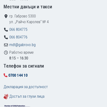
Местни данъци и такси
гр. Габрово 5300
ул. „Райчо Каролев“ № 4
066 804775
066 804776
mdt@gabrovo.bg
Работно време
8:15 – 16:30
Tелефон за сигнали
0700 144 10
Декларация за достъпност
Достъп за глухи лица