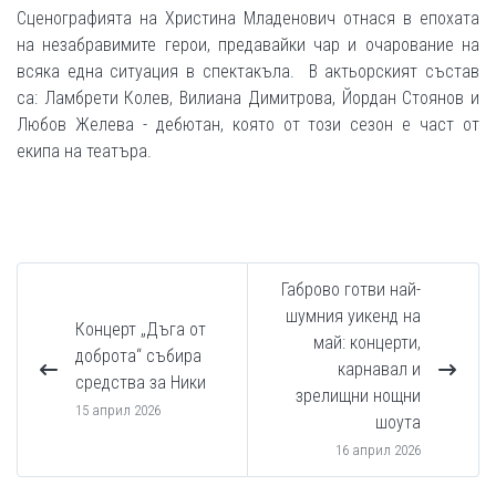
Сценографията на Христина Младенович отнася в епохата
на незабравимите герои, предавайки чар и очарование на
всяка една ситуация в спектакъла. В актьорският състав
са: Ламбрети Колев, Вилиана Димитрова, Йордан Стоянов и
Любов Желева - дебютан, която от този сезон е част от
екипа на театъра.
Габрово готви най-
шумния уикенд на
Концерт „Дъга от
май: концерти,
доброта“ събира
карнавал и
средства за Ники
зрелищни нощни
15 април 2026
шоута
16 април 2026