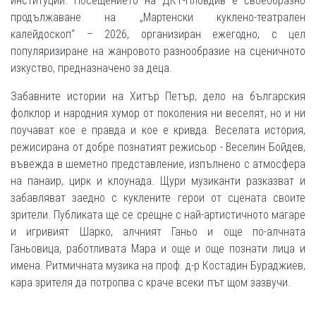
институции. Посещението на ДКТ-Пловдив е своеобразно
продължаване на „Мартенски куклено-театрален
калейдоскоп“ – 2026, организиран ежегодно, с цел
популяризиране на жанровото разнообразие на сценичното
изкуство, предназначено за деца.
Забавните истории на Хитър Петър, дело на българския
фолклор и народния хумор от поколения ни веселят, но и ни
поучават кое е правда и кое е кривда. Веселата история,
режисирана от добре познатият режисьор - Веселин Бойдев,
въвежда в шеметно представление, изпълнено с атмосфера
на панаир, цирк и клоунада. Щури музиканти разказват и
забавляват заедно с куклените герои от сцената своите
зрители. Публиката ще се срещне с най-артистичното магаре
и игривият Шарко, алчният Ганьо и още по-алчната
Ганьовица, работливата Мара и още и още познати лица и
имена. Ритмичната музика на проф. д-р Костадин Бураджиев,
кара зрителя да потропва с краче всеки път щом зазвучи.