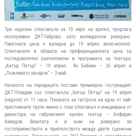
Три неделни спектакъла за 10 евро на зрител, предлага
ексклузивно ДКТ-Габрово, като великденски реверанс.
Пакетната цена е валидна до 19 април, включително.
Спектаклите в обхвата на преференциалната цена са
последователно разположени в програмата на театъра:
„Хитър Петър“ – 19 април, Ян Бибиян – 26 април и
„Лъжливото овчарче“ – 3 май.
Началото на поредицата поставя премиерно гостуващият
ДКТ-Пловдив със спектакъла „Хитър Петър“ на 19 април
(неделя) от 11 часа. Поканата за гастрола на една от най-
престижните трупи имено с този спектакъл е инициирана от
директора на габровският куклен театър – Алфидин
Ахмедов. Визитата е в знак на реверанс за
гостоприемството и приятелството между двете сценични