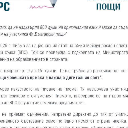
смо, да не надхвърля 800 думи на оригиналния език и може да съд
и на участника © „Български пощи“
026 г. писма за националния етап на 55-ия Международен епис
и съюз (ВПС). Той се провежда с подкрепата на Министерств
ения на образованието в страната.
а възраст от 9 до 15 години. Те ще трябва да разсъждават по 
ащо човешката връзка е важна в дигиталния свят“.
чрез изкуството на писане на писма. Тя насърчава участниц
тват езиковите си умения. Писмото, класирало се на първо мя
о до ВПС за участие в международния кръг.
 не приемат съчинения, изпратени директно до тях от учили
финалното състезание само по едно писмо от страна членка.
еност и творческо развитие е кауза с висока обществена знач