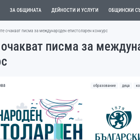
ЗА ОБЩИНАТА
ДЕЙНОСТИ И УСЛУГИ
ОБЩИНСКИ С
ите очакват писма за международен епистоларен конкурс
 очакват писма за междун
рс
ова
образование
деца
ко