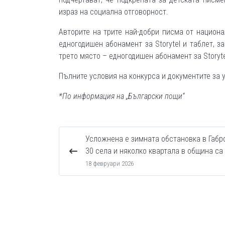
израз на социална отговорност.
Авторите на трите най-добри писма от национ
едногодишен абонамент за Storytel и таблет, за
трето място – едногодишен абонамент за Storyte
Пълните условия на конкурса и документите за 
*По информация на „Български пощи“
Усложнена е зимната обстановка в Габро
30 села и няколко квартала в община са 
18 февруари 2026