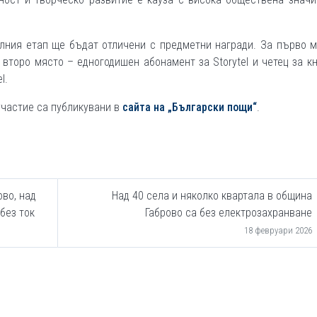
алния етап ще бъдат отличени с предметни награди. За първо 
 второ място – едногодишен абонамент за Storytel и четец за кн
l.
участие са публикувани в
сайта на „Български пощи“
.
во, над
Над 40 села и няколко квартала в община
без ток
Габрово са без електрозахранване
18 февруари 2026