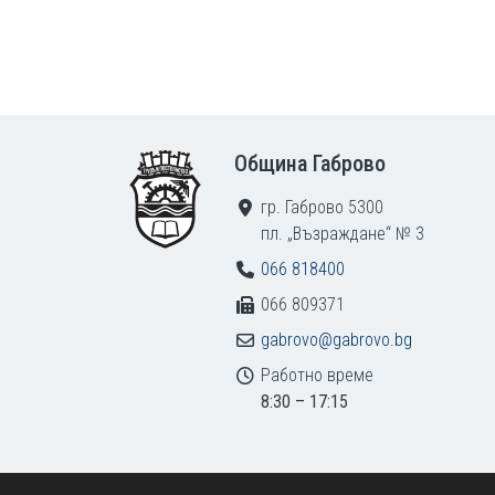
Footer
Община Габрово
гр. Габрово 5300
пл. „Възраждане“ № 3
066 818400
066 809371
gabrovo@gabrovo.bg
Работно време
8:30 – 17:15