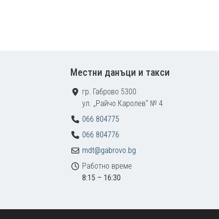
Местни данъци и такси
гр. Габрово 5300
ул. „Райчо Каролев“ № 4
066 804775
066 804776
mdt@gabrovo.bg
Работно време
8:15 – 16:30