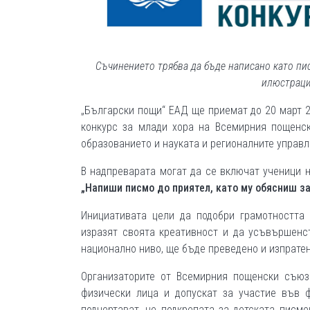
Съчинението трябва да бъде написано като пи
илюстраци
„Български пощи“ ЕАД ще приемат до 20 март 2
конкурс за млади хора на Всемирния пощенск
образованието и науката и регионалните управл
В надпреварата могат да се включат ученици н
„Напиши писмо до приятел, като му обясниш з
Инициативата цели да подобри грамотността 
изразят своята креативност и да усъвършенс
национално ниво, ще бъде преведено и изпратен
Организаторите от Всемирния пощенски съюз
физически лица и допускат за участие във 
подчертават, че подкрепата за детската писм