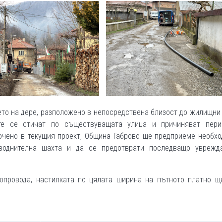
то на дере, разположено в непосредствена близост до жилищни
те се стичат по съществуващата улица и причиняват пери
ючено в текущия проект, Община Габрово ще предприеме необхо
тводнителна шахта и да се предотврати последващо уврежд
опровода, настилката по цялата ширина на пътното платно щ