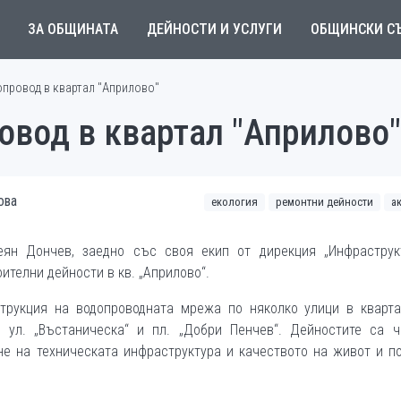
ЗА ОБЩИНАТА
ДЕЙНОСТИ И УСЛУГИ
ОБЩИНСКИ С
провод в квартал "Априлово"
овод в квартал "Априлово"
ова
екология
ремонтни дейности
а
еян Дончев, заедно със своя екип от дирекция „Инфраструк
оителни дейности в кв. „Априлово“.
трукция на водопроводната мрежа по няколко улици в квартал
“, ул. „Въстаническа“ и пл. „Добри Пенчев“. Дейностите са 
е на техническата инфраструктура и качеството на живот и п