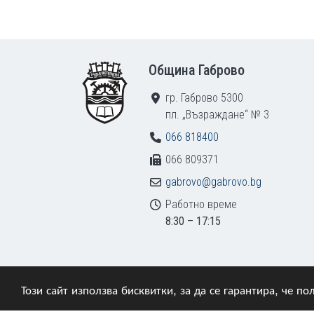
Footer
Община Габрово
гр. Габрово 5300
пл. „Възраждане“ № 3
066 818400
066 809371
gabrovo@gabrovo.bg
Работно време
8:30 – 17:15
Този сайт използва бисквитки, за да се гарантира, че 
© 2009–2026 Община Габрово. Всички права зап