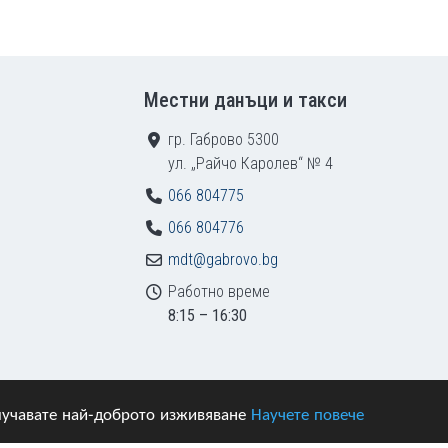
Местни данъци и такси
гр. Габрово 5300
ул. „Райчо Каролев“ № 4
066 804775
066 804776
mdt@gabrovo.bg
Работно време
8:15 – 16:30
получавате най-доброто изживяване
Научете повече
азени.