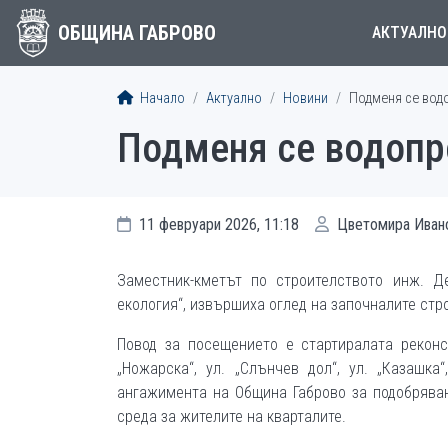
ОБЩИНА ГАБРОВО
АКТУАЛНО
Начало
Актуално
Новини
Подменя се водо
Подменя се водопр
11 февруари 2026, 11:18
Цветомира Иван
Заместник-кметът по строителството инж. Д
екология“, извършиха оглед на започналите стр
Повод за посещението е стартиралата реконс
„Ножарска“, ул. „Слънчев дол“, ул. „Казашка
ангажимента на Община Габрово за подобряван
среда за жителите на кварталите.