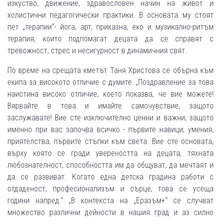
изкуство, движение, здравословен начин на живот и
холистични педагогически практики. В основата му стоят
пет „терапии“- йога, арт, приказна, еко и музикално-ритъм
терапия, които подпомагат децата да се справят с
тревожност, стрес и несигурност в динамичния свят.
По време на срещата кметът Таня Христова се обърна към
екипа за високото отличие с думите: „Поздравление за това
наистина високо отличие, което показва, че вие можете!
Вярвайте в това и имайте самочувствие, защото
заслужавате! Вие сте изключително ценни и важни, защото
именно при вас започва всичко - първите навици, умения,
приятелства, първите стъпки към света. Вие сте основата,
върху която се гради увереността на децата, тяхната
любознателност, способността им да общуват, да мечтаят и
да се развиват. Когато една детска градина работи с
отдаденост, професионализъм и сърце, това се усеща
години напред.“ „В контекста на „Еразъм+“ се случват
множество различни дейности в нашия град и аз силно