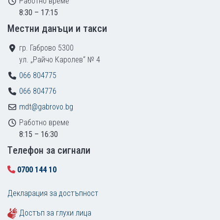
Работно време
8:30 – 17:15
Местни данъци и такси
гр. Габрово 5300
ул. „Райчо Каролев“ № 4
066 804775
066 804776
mdt@gabrovo.bg
Работно време
8:15 – 16:30
Tелефон за сигнали
0700 144 10
Декларация за достъпност
Достъп за глухи лица