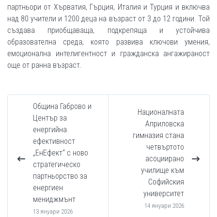
партньори от Хърватия, Гърция, Италия и Турция и включва
над 80 учители и 1200 деца на възраст от 3 до 12 години. Той
създава приобщаваща, подкрепяща и устойчива
образователна среда, която развива ключови умения,
емоционална интелигентност и гражданска ангажираност
още от ранна възраст.
Община Габрово и
Националната
Център за
Априловска
енергийна
гимназия стана
ефективност
четвъртото
„ЕнЕфект“ с ново
асоциирано
стратегическо
училище към
партньорство за
Софийския
енергиен
университет
мениджмънт
14 януари 2026
13 януари 2026