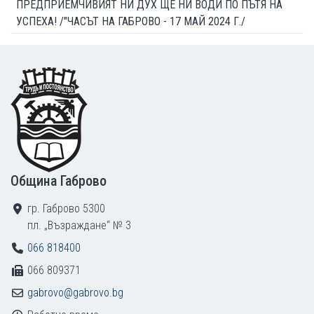
ПРЕДПРИЕМЧИВИЯТ НИ ДУХ ЩЕ НИ ВОДИ ПО ПЪТЯ НА
УСПЕХА! /"ЧАСЪТ НА ГАБРОВО - 17 МАЙ 2024 Г./
Footer
Община Габрово
гр. Габрово 5300
пл. „Възраждане“ № 3
066 818400
066 809371
gabrovo@gabrovo.bg