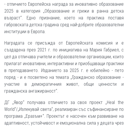
- отличието Европейска награда за иновативно образование
2025 в категория „Образование и грижи в ранна детска
възраст“. Едно признание, което на практика поставя
габровската детска градина сред най-добрите образователни
институции в Европа.
Наградата се присъжда от Европейската комисия и е
създадена през 2021 г. по инициатива на Мария Габриел, с
цел да отличава учители и образователни организации, които
прилагат иновативни, интерактивни и приобщаващи практики
в преподаването. Изданието за 2025 г. е юбилейно - пето
поред - и е посветено на темата „Гражданско образование -
участие в демократичния живот, общи ценности и
гражданска ангажираност“.
ДГ „Явор“ получава отличието за своя проект „Heal the
World“/„Излекувай света“, реализиран със съфинансиране по
програма „Еразъм+“. Проектът е насочен към развиване на
адаптивност, устойчивост и емоционална сила у децата чрез