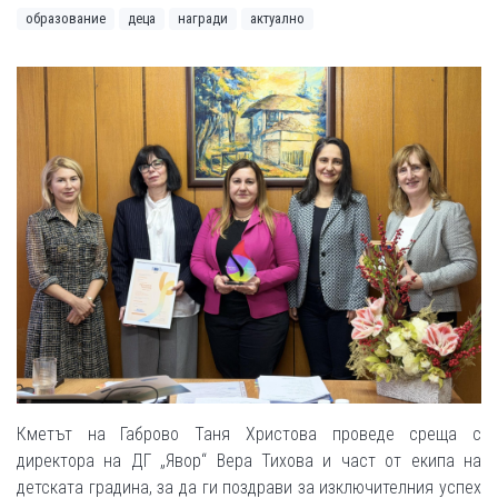
образование
деца
награди
актуално
Кметът на Габрово Таня Христова проведе среща с
директора на ДГ „Явор“ Вера Тихова и част от екипа на
детската градина, за да ги поздрави за изключителния успех