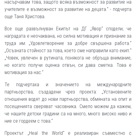
насърчавам това, защото всяка възможност за развитие на
учителите е възможност за развитие на децата.“ - подчерта
още Таня Христова.
Все още развълнуван Екипът на ДГ „Явор“ сподели, че
наградата е неочаквана, но силна мотивация и признание за
труда им: „Удовлетворение за добре свършена работа.“
„Осъзната стойност за това, което сме направили като екип.“
„Човек, увлечен в рутината, понякога не обръща внимание,
но когато получи оценка отвън, си дава сметка. Това е
мотивация за нас.“
Те подчертаха и значението на международните
партньорства, създадени чрез проекта: „Установените
отношения водят до нови партньорства, обмяната на опит и
посещенията сверяват часовника. Смело можем да кажем,
че нашите детски градини са на много, много високо ниво и
ние се гордеем с това.“
Проектът „Heal the World“ е реализиран съвместно с