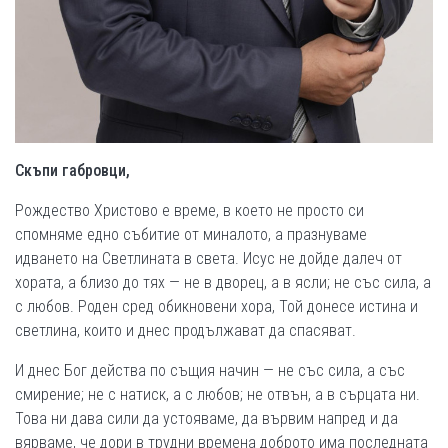
Скъпи габровци,
Рождество Христово е време, в което не просто си
спомняме едно събитие от миналото, а празнуваме
идването на Светлината в света. Исус не дойде далеч от
хората, а близо до тях — не в дворец, а в ясли; не със сила, а
с любов. Роден сред обикновени хора, Той донесе истина и
светлина, които и днес продължават да спасяват.
И днес Бог действа по същия начин — не със сила, а със
смирение; не с натиск, а с любов; не отвън, а в сърцата ни.
Това ни дава сили да устояваме, да вървим напред и да
вярваме, че дори в трудни времена доброто има последната