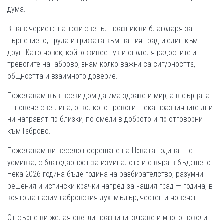
дума.
В навечерието на този светъл празник ви благодаря за
търпението, труда и грижата към нашия град и един към
друг. Като човек, който живее тук и споделя радостите и
тревогите на Габрово, знам колко важни са сигурността,
общността и взаимното доверие.
Пожелавам във всеки дом да има здраве и мир, а в сърцата
— повече светлина, отколкото тревоги. Нека празничните дни
ни направят по-близки, по-смели в доброто и по-отговорни
към Габрово.
Пожелавам ви весело посрещане на Новата година — с
усмивка, с благодарност за изминалото и с вяра в бъдещето.
Нека 2026 година бъде година на разбирателство, разумни
решения и истински крачки напред за нашия град — година, в
която да пазим габровския дух: мъдър, честен и човечен.
От сърце ви желая светли празници, здраве и много поводи