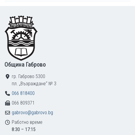
Footer
Община Габрово
гр. Габрово 5300
пл. „Възраждане“ № 3
066 818400
066 809371
gabrovo@gabrovo.bg
Работно време
8:30 – 17:15