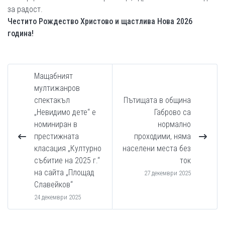
за радост.
Честито Рождество Христово и щастлива Нова 2026
година!
Мащабният
мултижанров
спектакъл
Пътищата в община
„Невидимо дете“ е
Габрово са
номиниран в
нормално
престижната
проходими, няма
класация „Културно
населени места без
събитие на 2025 г.“
ток
на сайта „Площад
27 декември 2025
Славейков“
24 декември 2025