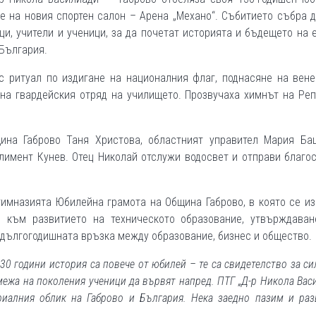
 на новия спортен салон – Арена „Механо“. Събитието събра 
ци, учители и ученици, за да почетат историята и бъдещето на 
 България.
с ритуал по издигане на националния флаг, поднасяне на вене
 на гвардейския отряд на училището. Прозвучаха химнът на Ре
ина Габрово Таня Христова, областният управител Мария Ба
лимент Кунев. Отец Николай отслужи водосвет и отправи благо
гимназията Юбилейна грамота на Община Габрово, в която се и
 към развитието на техническото образование, утвърждаван
а дългогодишната връзка между образование, бизнес и общество.
130 години история са повече от юбилей – те са свидетелство за си
емежа на поколения ученици да вървят напред. ПТГ „Д-р Никола Вас
риалния облик на Габрово и България. Нека заедно пазим и ра