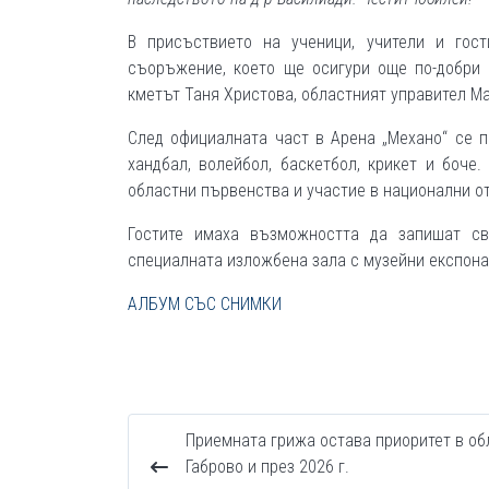
В присъствието на ученици, учители и гос
съоръжение, което ще осигури още по-добри 
кметът Таня Христова, областният управител М
След официалната част в Арена „Механо“ се п
хандбал, волейбол, баскетбол, крикет и боче.
областни първенства и участие в национални о
Гостите имаха възможността да запишат св
специалната изложбена зала с музейни експона
АЛБУМ СЪС СНИМКИ
Приемната грижа остава приоритет в об
Габрово и през 2026 г.