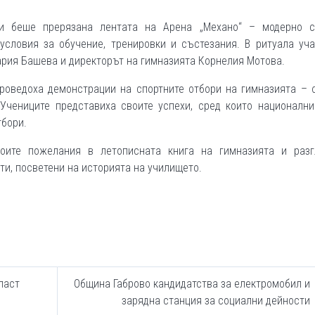
ти беше прерязана лентата на Арена „Механо“ – модерно с
условия за обучение, тренировки и състезания. В ритуала уча
ария Башева и директорът на гимназията Корнелия Мотова.
роведоха демонстрации на спортните отбори на гимназията – 
 Учениците представиха своите успехи, сред които национални
тбори.
оите пожелания в летописната книга на гимназията и разг
ти, посветени на историята на училището.
ласт
Община Габрово кандидатства за електромобил и
зарядна станция за социални дейности