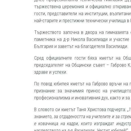
тържествена церемония и официално откриване
гости, представители на институции, възпитани
най-старите и престижни технически училища в
Тържеството започна в двора на гимназията 
паметника на д-р Никола Василиади и участие
България и заветът на благодетеля Василиади.
Сред официалните гости бяха кметът на Общ
председателят на Общински съвет – Габрово К
здраве и успехи.
По повод юбилея кметът на Габрово връчи на 
признание за значимия принос на училището
професионализма и иновативния дух, както и з
В словото си кметът Таня Христова подчерта:
„
знанието, за отдадеността на учителите и за стр
е ковачница на кадри, които изграждат индуст
наследството на д-р Василиади. Честит юбилей!“