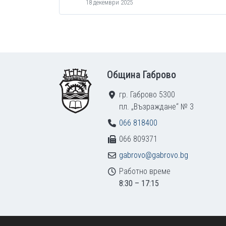
18 декември 2025
Footer
Община Габрово
гр. Габрово 5300
пл. „Възраждане“ № 3
066 818400
066 809371
gabrovo@gabrovo.bg
Работно време
8:30 – 17:15