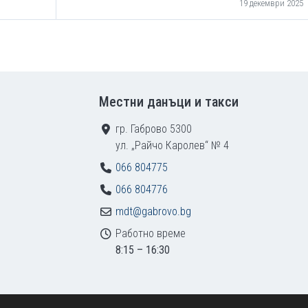
19 декември 2025
Местни данъци и такси
гр. Габрово 5300
ул. „Райчо Каролев“ № 4
066 804775
066 804776
mdt@gabrovo.bg
Работно време
8:15 – 16:30