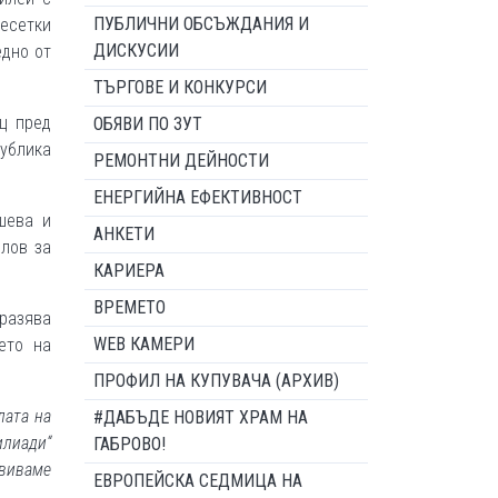
ПУБЛИЧНИ ОБСЪЖДАНИЯ И
десетки
ДИСКУСИИ
едно от
ТЪРГОВЕ И КОНКУРСИ
ц пред
ОБЯВИ ПО ЗУТ
публика
РЕМОНТНИ ДЕЙНОСТИ
ЕНЕРГИЙНА ЕФЕКТИВНОСТ
шева и
АНКЕТИ
слов за
КАРИЕРА
ВРЕМЕТО
зразява
WEB КАМЕРИ
ето на
ПРОФИЛ НА КУПУВАЧА (АРХИВ)
лата на
#ДАБЪДЕ НОВИЯТ ХРАМ НА
илиади“
ГАБРОВО!
звиваме
ЕВРОПЕЙСКА СЕДМИЦА НА