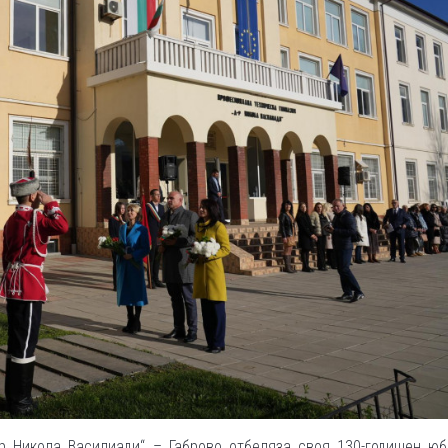
р Никола Василиади“ – Габрово отбеляза своя 130-годишен юб