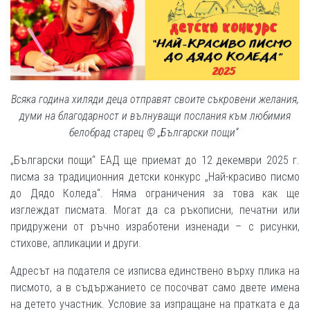
Всяка година хиляди деца отправят своите съкровени желания,
думи на благодарност и вълнуващи послания към любимия
белобрад старец © „Български пощи“
„Български пощи“ ЕАД ще приемат до 12 декември 2025 г.
писма за традиционния детски конкурс „Най-красиво писмо
до Дядо Коледа“. Няма ограничения за това как ще
изглеждат писмата. Могат да са ръкописни, печатни или
придружени от ръчно изработени изненади – с рисунки,
стихове, апликации и други.
Адресът на подателя се изписва единствено върху плика на
писмото, а в съдържанието се посочват само двете имена
на детето участник. Условие за изпращане на пратката е да