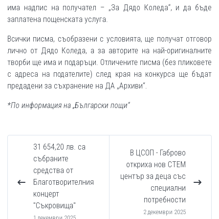
има надпис на получател – „За Дядо Коледа“, и да бъде
заплатена пощенската услуга.
Всички писма, съобразени с условията, ще получат отговор
лично от Дядо Коледа, а за авторите на най-оригиналните
творби ще има и подаръци. Отличените писма (без пликовете
с адреса на подателите) след края на конкурса ще бъдат
предадени за съхранение на ДА „Архиви“.
*По информация на „Български пощи“
31 654,20 лв. са
В ЦСОП - Габрово
събраните
откриха нов СТЕМ
средства от
център за деца със
Благотворителния
специални
концерт
потребности
"Съкровища"
2 декември 2025
1 декември 2025